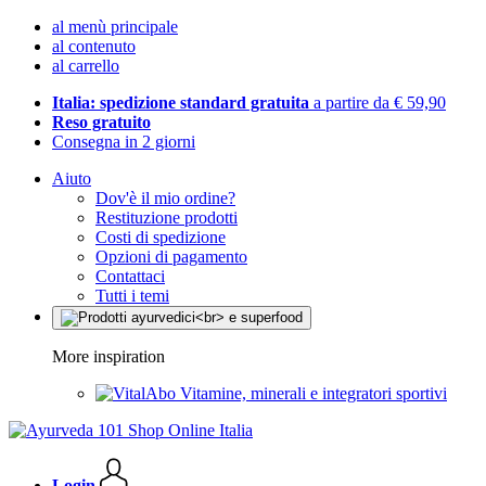
al menù principale
al contenuto
al carrello
Italia: spedizione standard gratuita
a partire da € 59,90
Reso gratuito
Consegna in 2 giorni
Aiuto
Dov'è il mio ordine?
Restituzione prodotti
Costi di spedizione
Opzioni di pagamento
Contattaci
Tutti i temi
More inspiration
Vitamine, minerali e integratori sportivi
Login