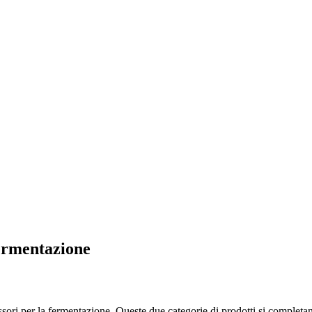
fermentazione
ssori per la fermentazione. Queste due categorie di prodotti si completa