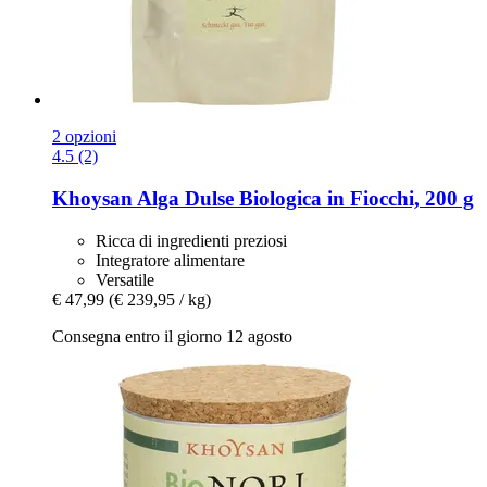
2 opzioni
4.5 (2)
Khoysan
Alga Dulse Biologica in Fiocchi, 200 g
Ricca di ingredienti preziosi
Integratore alimentare
Versatile
€ 47,99
(€ 239,95 / kg)
Consegna entro il giorno 12 agosto