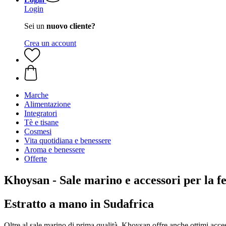
Login
Sei un
nuovo cliente?
Crea un account
Marche
Alimentazione
Integratori
Tè e tisane
Cosmesi
Vita quotidiana e benessere
Aroma e benessere
Offerte
Khoysan - Sale marino e accessori per la 
Estratto a mano in Sudafrica
Oltre al sale marino di prima qualità, Khoysan offre anche ottimi acce