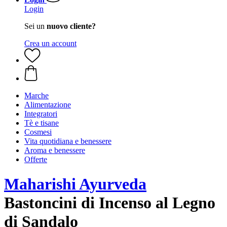
Login
Sei un
nuovo cliente?
Crea un account
Marche
Alimentazione
Integratori
Tè e tisane
Cosmesi
Vita quotidiana e benessere
Aroma e benessere
Offerte
Maharishi Ayurveda
Bastoncini di Incenso al Legno
di Sandalo