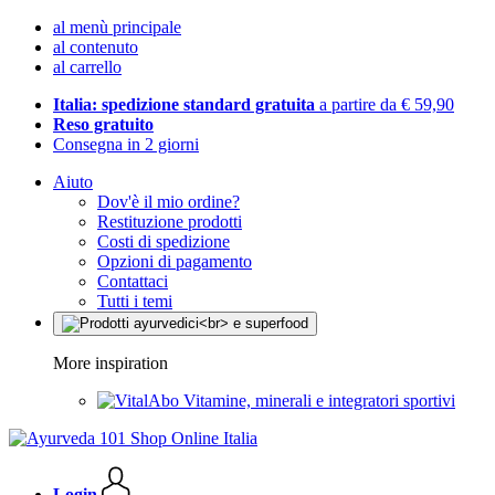
al menù principale
al contenuto
al carrello
Italia: spedizione standard gratuita
a partire da € 59,90
Reso gratuito
Consegna in 2 giorni
Aiuto
Dov'è il mio ordine?
Restituzione prodotti
Costi di spedizione
Opzioni di pagamento
Contattaci
Tutti i temi
More inspiration
Vitamine, minerali e integratori sportivi
Login