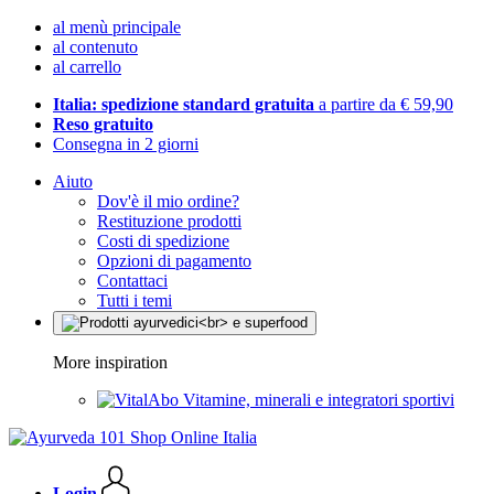
al menù principale
al contenuto
al carrello
Italia: spedizione standard gratuita
a partire da € 59,90
Reso gratuito
Consegna in 2 giorni
Aiuto
Dov'è il mio ordine?
Restituzione prodotti
Costi di spedizione
Opzioni di pagamento
Contattaci
Tutti i temi
More inspiration
Vitamine, minerali e integratori sportivi
Login