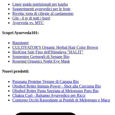
Linee guida nutrizionali per kapha
Suggerimenti ayurvedici per le feste
Ricetta: torta di ciliegie al cardamomo
Ghi - il re di tutti i burri
Ayurveda vs. MTC
Scopri Ayurveda101:
Bausinger
CULTIVATOR'S Organic Herbal Hair Color Brown
BioKing Sale Fino dell'Himalaya "HALIT"
Sonnentor Germogli di Senape Bio
Rosental Organics Night Eye Mask
Nuovi prodotti:
Purasana Proteine Vegane di Canapa Bio
Obsthof Retter Immun-Power - Shot alla Curcuma Bio
Obsthof Retter Pasta Speziata al Melograno Puro Bio
Chakra Curl - Balsamo Ayurvedico per Ricci
Contorno Occhi Rassodante ai Peptidi di Melograno e Maca