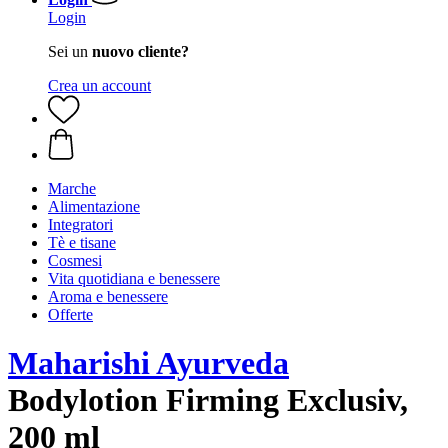
Login
Sei un
nuovo cliente?
Crea un account
Marche
Alimentazione
Integratori
Tè e tisane
Cosmesi
Vita quotidiana e benessere
Aroma e benessere
Offerte
Maharishi Ayurveda
Bodylotion Firming Exclusiv,
200 ml