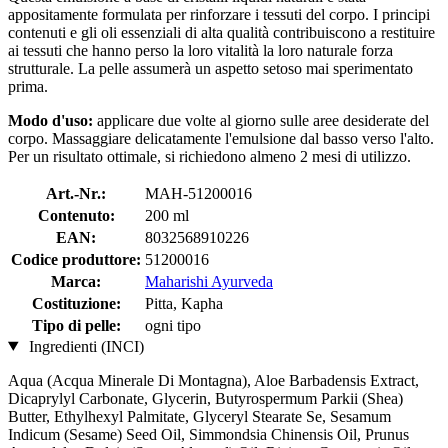
appositamente formulata per rinforzare i tessuti del corpo. I principi
contenuti e gli oli essenziali di alta qualità contribuiscono a restituire
ai tessuti che hanno perso la loro vitalità la loro naturale forza
strutturale. La pelle assumerà un aspetto setoso mai sperimentato
prima.
Modo d'uso:
applicare due volte al giorno sulle aree desiderate del
corpo. Massaggiare delicatamente l'emulsione dal basso verso l'alto.
Per un risultato ottimale, si richiedono almeno 2 mesi di utilizzo.
Art.-Nr.:
MAH-51200016
Contenuto:
200 ml
EAN:
8032568910226
Codice produttore:
51200016
Marca:
Maharishi Ayurveda
Costituzione:
Pitta, Kapha
Tipo di pelle:
ogni tipo
Ingredienti (INCI)
Aqua (Acqua Minerale Di Montagna), Aloe Barbadensis Extract,
Dicaprylyl Carbonate, Glycerin, Butyrospermum Parkii (Shea)
Butter, Ethylhexyl Palmitate, Glyceryl Stearate Se, Sesamum
Indicum (Sesame) Seed Oil, Simmondsia Chinensis Oil, Prunus