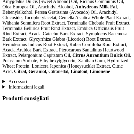
Amygdalus Dulcis (Sweet Almond) Oil, Ricinus Communis Oil,
Olea Europea Oil, Arachidyl Alcohol,
Anhydrous Milk Fat
,
Behenylalkohol, Persea Gratissima (Avocado) Oil, Arachidyl
Glucoside, Tocopherylacetat, Centella Asiatica Whole Plant Extract,
Withania Somnifera Root Extract, Terminalia Chebula Fruit Extract,
Terminalia Bellirica Fruit Rind Extract, Emblica Officinalis Fruit
Rind Extract, Acacia Catechu Bark Extract, Symplocos Racemosa
Bark Extract, Glycyrrhiza Glabra (Licorice) Root Extract,
Hemidesmus Indicus Root Extract, Rubia Cordifolia Root Extract,
Acacia Arabica Bark Extract, Pterocarpus Santalinus Heartwood
Extract, Pelargonium Capitatum Oil,
Citrus Aurantium Dulcis Oil
,
Potassium Sorbate, Ethylhexylglycerin, Xanthan Gum, Hydrolized
Wheat Protein, Lonicera Japonica (Honeysuckle) Extract, Citric
Acid,
Citral
,
Geraniol
, Citronellal,
Linalool
,
Limonene
Accessori
Informazioni legali
Prodotti consigliati