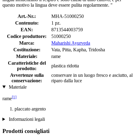
questo motivo la lingua deve essere pulita regolarmente. "
Art.-Nr.:
MHA-51000250
Contenuto:
1 pz.
EAN:
8713544003759
Codice produttore:
51000250
Marca:
Maharishi Ayurveda
Costituzione:
Vata, Pitta, Kapha, Tridosha
Materiale:
rame
Caratteristiche del
plastica ridotta
prodotto:
Avvertenze sulla
conservare in un luogo fresco e asciutto, al
conservazione:
riparo dalla luce
Materiale
[1]
rame
placcato argento
Informazioni legali
Prodotti consigliati