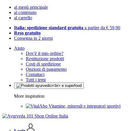
al menù principale
al contenuto
al carrello
Italia: spedizione standard gratuita
a partire da € 59,90
Reso gratuito
Consegna in 2 giorni
Aiuto
Dov'è il mio ordine?
Restituzione prodotti
Costi di spedizione
Opzioni di pagamento
Contattaci
Tutti i temi
More inspiration
Vitamine, minerali e integratori sportivi
Login