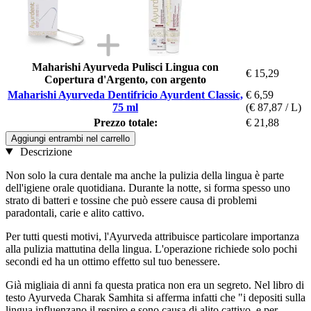
Maharishi Ayurveda Pulisci Lingua con
€ 15,29
Copertura d'Argento, con argento
Maharishi Ayurveda Dentifricio Ayurdent Classic,
€ 6,59
75 ml
(€ 87,87 / L)
Prezzo totale:
€ 21,88
Aggiungi entrambi nel carrello
Descrizione
Non solo la cura dentale ma anche la pulizia della lingua è parte
dell'igiene orale quotidiana. Durante la notte, si forma spesso uno
strato di batteri e tossine che può essere causa di problemi
paradontali, carie e alito cattivo.
Per tutti questi motivi, l'Ayurveda attribuisce particolare importanza
alla pulizia mattutina della lingua. L'operazione richiede solo pochi
secondi ed ha un ottimo effetto sul tuo benessere.
Già migliaia di anni fa questa pratica non era un segreto. Nel libro di
testo Ayurveda Charak Samhita si afferma infatti che "i depositi sulla
lingua influenzano il respiro e sono causa di alito cattivo, e per