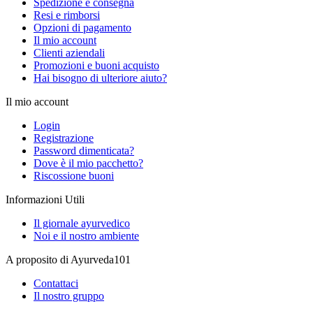
Spedizione e consegna
Resi e rimborsi
Opzioni di pagamento
Il mio account
Clienti aziendali
Promozioni e buoni acquisto
Hai bisogno di ulteriore aiuto?
Il mio account
Login
Registrazione
Password dimenticata?
Dove è il mio pacchetto?
Riscossione buoni
Informazioni Utili
Il giornale ayurvedico
Noi e il nostro ambiente
A proposito di Ayurveda101
Contattaci
Il nostro gruppo