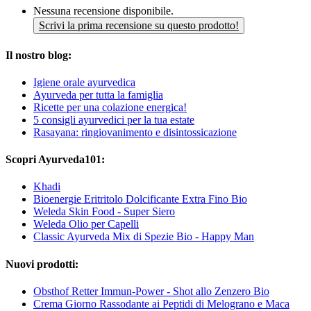
Nessuna recensione disponibile.
Scrivi la prima recensione su questo prodotto!
Il nostro blog:
Igiene orale ayurvedica
Ayurveda per tutta la famiglia
Ricette per una colazione energica!
5 consigli ayurvedici per la tua estate
Rasayana: ringiovanimento e disintossicazione
Scopri Ayurveda101:
Khadi
Bioenergie Eritritolo Dolcificante Extra Fino Bio
Weleda Skin Food - Super Siero
Weleda Olio per Capelli
Classic Ayurveda Mix di Spezie Bio - Happy Man
Nuovi prodotti:
Obsthof Retter Immun-Power - Shot allo Zenzero Bio
Crema Giorno Rassodante ai Peptidi di Melograno e Maca