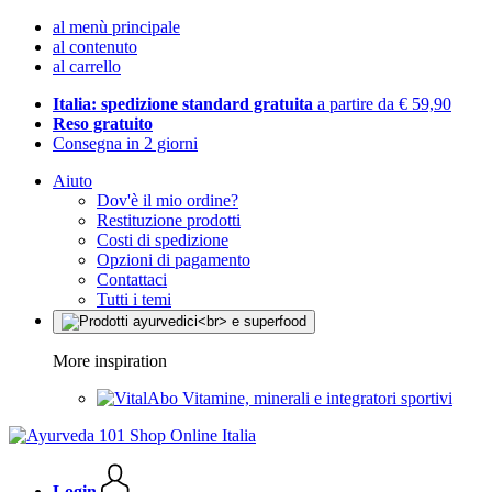
al menù principale
al contenuto
al carrello
Italia: spedizione standard gratuita
a partire da € 59,90
Reso gratuito
Consegna in 2 giorni
Aiuto
Dov'è il mio ordine?
Restituzione prodotti
Costi di spedizione
Opzioni di pagamento
Contattaci
Tutti i temi
More inspiration
Vitamine, minerali e integratori sportivi
Login