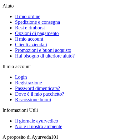
Aiuto
Il mio ordine
Spedizione e consegna
Resi e rimborsi
Opzioni di pagamento
Il mio account
Clienti aziendali
Promozioni e buoni acquisto
Hai bisogno di ulteriore aiuto?
Il mio account
Login
Registrazione
Password dimenticata?
Dove è il mio pacchetto?
Riscossione buoni
Informazioni Utili
Il giornale ayurvedico
Noi e il nostro ambiente
A proposito di Ayurveda101