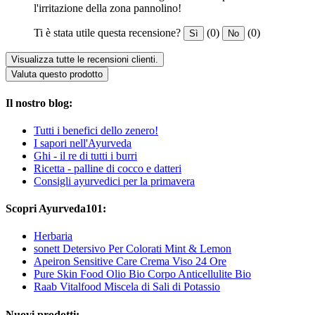
l'irritazione della zona pannolino!
Ti è stata utile questa recensione?
(0)
(0)
Sì
No
Visualizza tutte le recensioni clienti.
Valuta questo prodotto
Il nostro blog:
Tutti i benefici dello zenero!
I sapori nell'Ayurveda
Ghi - il re di tutti i burri
Ricetta - palline di cocco e datteri
Consigli ayurvedici per la primavera
Scopri Ayurveda101:
Herbaria
sonett Detersivo Per Colorati Mint & Lemon
Apeiron Sensitive Care Crema Viso 24 Ore
Pure Skin Food Olio Bio Corpo Anticellulite Bio
Raab Vitalfood Miscela di Sali di Potassio
Nuovi prodotti: