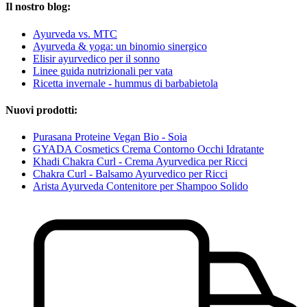
Il nostro blog:
Ayurveda vs. MTC
Ayurveda & yoga: un binomio sinergico
Elisir ayurvedico per il sonno
Linee guida nutrizionali per vata
Ricetta invernale - hummus di barbabietola
Nuovi prodotti:
Purasana Proteine Vegan Bio - Soia
GYADA Cosmetics Crema Contorno Occhi Idratante
Khadi Chakra Curl - Crema Ayurvedica per Ricci
Chakra Curl - Balsamo Ayurvedico per Ricci
Arista Ayurveda Contenitore per Shampoo Solido