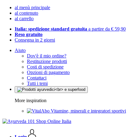
al menù principale
al contenuto
al carrello
Italia: spedizione standard gratuita
a partire da € 59,90
Reso gratuito
Consegna in 2 giorni
Aiuto
Dov'è il mio ordine?
Restituzione prodotti
Costi di spedizione
Opzioni di pagamento
Contattaci
Tutti i temi
More inspiration
Vitamine, minerali e integratori sportivi
Login