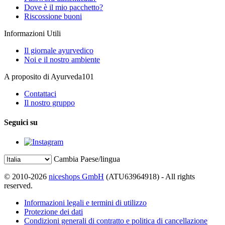
Dove è il mio pacchetto?
Riscossione buoni
Informazioni Utili
Il giornale ayurvedico
Noi e il nostro ambiente
A proposito di Ayurveda101
Contattaci
Il nostro gruppo
Seguici su
Cambia Paese/lingua
© 2010-2026
niceshops GmbH
(ATU63964918) - All rights
reserved.
Informazioni legali e termini di utilizzo
Protezione dei dati
Condizioni generali di contratto e politica di cancellazione