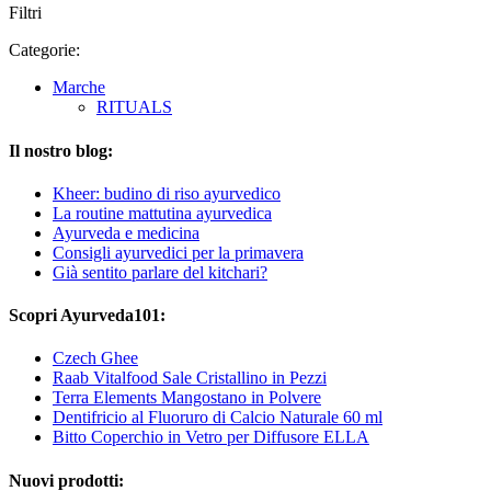
Filtri
Categorie:
Marche
RITUALS
Il nostro blog:
Kheer: budino di riso ayurvedico
La routine mattutina ayurvedica
Ayurveda e medicina
Consigli ayurvedici per la primavera
Già sentito parlare del kitchari?
Scopri Ayurveda101:
Czech Ghee
Raab Vitalfood Sale Cristallino in Pezzi
Terra Elements Mangostano in Polvere
Dentifricio al Fluoruro di Calcio Naturale 60 ml
Bitto Coperchio in Vetro per Diffusore ELLA
Nuovi prodotti: