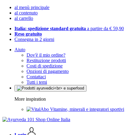
al menù principale
al contenuto
al carrello
Italia: spedizione standard gratuita
a partire da € 59,90
Reso gratuito
Consegna in 2 giorni
Aiuto
Dov'è il mio ordine?
Restituzione prodotti
Costi di spedizione
Opzioni di pagamento
Contattaci
Tutti i temi
More inspiration
Vitamine, minerali e integratori sportivi
Login