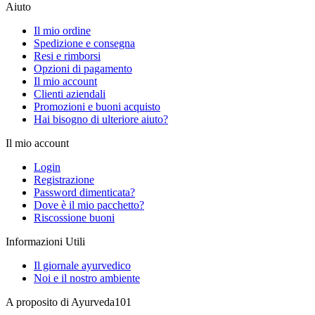
Aiuto
Il mio ordine
Spedizione e consegna
Resi e rimborsi
Opzioni di pagamento
Il mio account
Clienti aziendali
Promozioni e buoni acquisto
Hai bisogno di ulteriore aiuto?
Il mio account
Login
Registrazione
Password dimenticata?
Dove è il mio pacchetto?
Riscossione buoni
Informazioni Utili
Il giornale ayurvedico
Noi e il nostro ambiente
A proposito di Ayurveda101