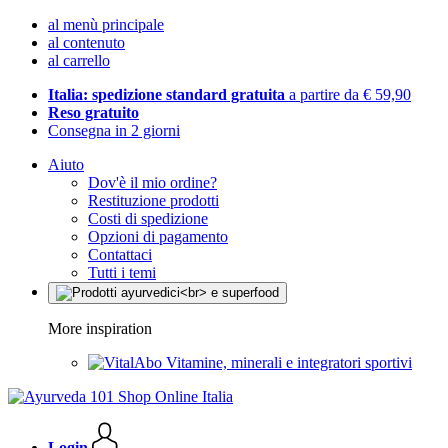
al menù principale
al contenuto
al carrello
Italia: spedizione standard gratuita
a partire da € 59,90
Reso gratuito
Consegna in 2 giorni
Aiuto
Dov'è il mio ordine?
Restituzione prodotti
Costi di spedizione
Opzioni di pagamento
Contattaci
Tutti i temi
More inspiration
Vitamine, minerali e integratori sportivi
Login