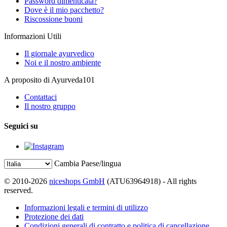
Password dimenticata?
Dove è il mio pacchetto?
Riscossione buoni
Informazioni Utili
Il giornale ayurvedico
Noi e il nostro ambiente
A proposito di Ayurveda101
Contattaci
Il nostro gruppo
Seguici su
Cambia Paese/lingua
© 2010-2026
niceshops GmbH
(ATU63964918) - All rights
reserved.
Informazioni legali e termini di utilizzo
Protezione dei dati
Condizioni generali di contratto e politica di cancellazione