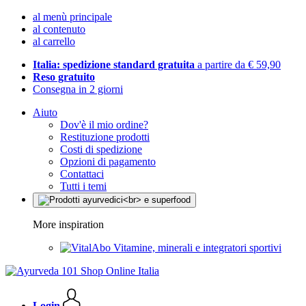
al menù principale
al contenuto
al carrello
Italia: spedizione standard gratuita
a partire da € 59,90
Reso gratuito
Consegna in 2 giorni
Aiuto
Dov'è il mio ordine?
Restituzione prodotti
Costi di spedizione
Opzioni di pagamento
Contattaci
Tutti i temi
More inspiration
Vitamine, minerali e integratori sportivi
Login