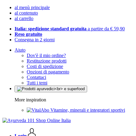
al menù principale
al contenuto
al carrello
Italia: spedizione standard gratuita
a partire da € 59,90
Reso gratuito
Consegna in 2 giorni
Aiuto
Dov'è il mio ordine?
Restituzione prodotti
Costi di spedizione
Opzioni di pagamento
Contattaci
Tutti i temi
More inspiration
Vitamine, minerali e integratori sportivi
Login