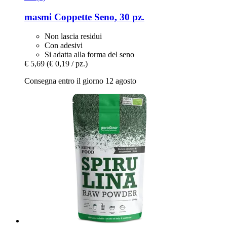
masmi
Coppette Seno, 30 pz.
Non lascia residui
Con adesivi
Si adatta alla forma del seno
€ 5,69
(€ 0,19 / pz.)
Consegna entro il giorno 12 agosto