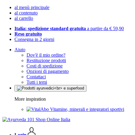
al menù principale
al contenuto
al carrello
Italia: spedizione standard gratuita
a partire da € 59,90
Reso gratuito
Consegna in 2 giorni
Aiuto
Dov'è il mio ordine?
Restituzione prodotti
Costi di spedizione
Opzioni di pagamento
Contattaci
Tutti i temi
More inspiration
Vitamine, minerali e integratori sportivi
Login