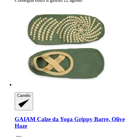
Consegna entro il giorno 12 agosto
Carrello
GAIAM
Calze da Yoga Grippy Barre, Olive
Haze