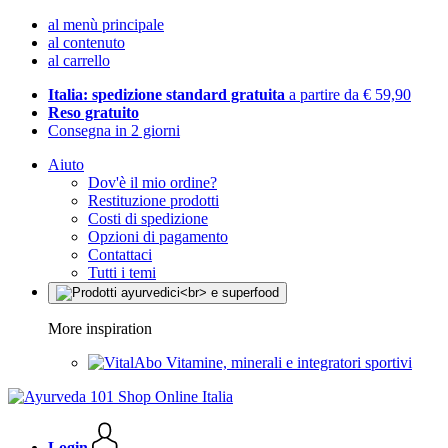
al menù principale
al contenuto
al carrello
Italia: spedizione standard gratuita
a partire da € 59,90
Reso gratuito
Consegna in 2 giorni
Aiuto
Dov'è il mio ordine?
Restituzione prodotti
Costi di spedizione
Opzioni di pagamento
Contattaci
Tutti i temi
More inspiration
Vitamine, minerali e integratori sportivi
Login