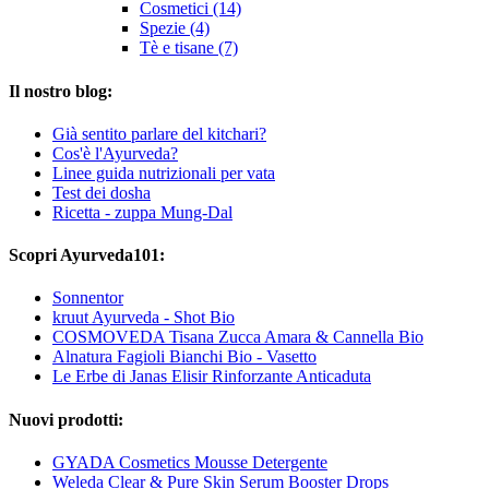
Cosmetici (14)
Spezie (4)
Tè e tisane (7)
Il nostro blog:
Già sentito parlare del kitchari?
Cos'è l'Ayurveda?
Linee guida nutrizionali per vata
Test dei dosha
Ricetta - zuppa Mung-Dal
Scopri Ayurveda101:
Sonnentor
kruut Ayurveda - Shot Bio
COSMOVEDA Tisana Zucca Amara & Cannella Bio
Alnatura Fagioli Bianchi Bio - Vasetto
Le Erbe di Janas Elisir Rinforzante Anticaduta
Nuovi prodotti:
GYADA Cosmetics Mousse Detergente
Weleda Clear & Pure Skin Serum Booster Drops