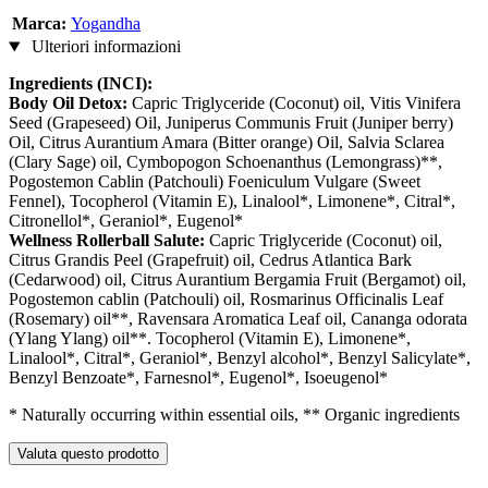
Marca:
Yogandha
Ulteriori informazioni
Ingredients (INCI):
Body Oil Detox:
Capric Triglyceride (Coconut) oil, Vitis Vinifera
Seed (Grapeseed) Oil, Juniperus Communis Fruit (Juniper berry)
Oil, Citrus Aurantium Amara (Bitter orange) Oil, Salvia Sclarea
(Clary Sage) oil, Cymbopogon Schoenanthus (Lemongrass)**,
Pogostemon Cablin (Patchouli) Foeniculum Vulgare (Sweet
Fennel), Tocopherol (Vitamin E), Linalool*, Limonene*, Citral*,
Citronellol*, Geraniol*, Eugenol*
Wellness Rollerball Salute:
Capric Triglyceride (Coconut) oil,
Citrus Grandis Peel (Grapefruit) oil, Cedrus Atlantica Bark
(Cedarwood) oil, Citrus Aurantium Bergamia Fruit (Bergamot) oil,
Pogostemon cablin (Patchouli) oil, Rosmarinus Officinalis Leaf
(Rosemary) oil**, Ravensara Aromatica Leaf oil, Cananga odorata
(Ylang Ylang) oil**. Tocopherol (Vitamin E), Limonene*,
Linalool*, Citral*, Geraniol*, Benzyl alcohol*, Benzyl Salicylate*,
Benzyl Benzoate*, Farnesnol*, Eugenol*, Isoeugenol*
* Naturally occurring within essential oils, ** Organic ingredients
Valuta questo prodotto