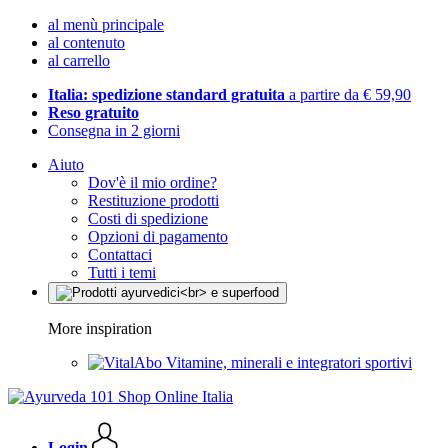
al menù principale
al contenuto
al carrello
Italia: spedizione standard gratuita
a partire da € 59,90
Reso gratuito
Consegna in 2 giorni
Aiuto
Dov'è il mio ordine?
Restituzione prodotti
Costi di spedizione
Opzioni di pagamento
Contattaci
Tutti i temi
More inspiration
Vitamine, minerali e integratori sportivi
Login