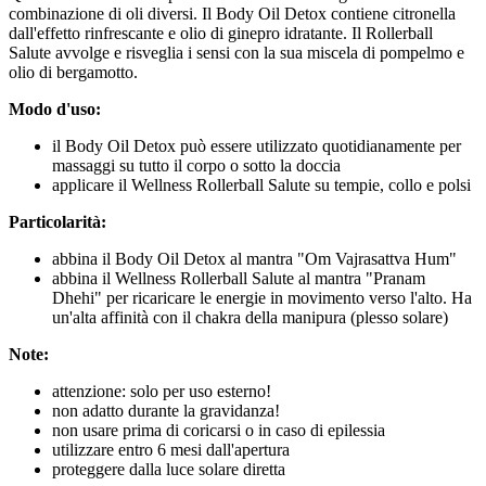
combinazione di oli diversi. Il Body Oil Detox contiene citronella
dall'effetto rinfrescante e olio di ginepro idratante. Il Rollerball
Salute avvolge e risveglia i sensi con la sua miscela di pompelmo e
olio di bergamotto.
Modo d'uso:
il Body Oil Detox può essere utilizzato quotidianamente per
massaggi su tutto il corpo o sotto la doccia
applicare il Wellness Rollerball Salute su tempie, collo e polsi
Particolarità:
abbina il Body Oil Detox al mantra "Om Vajrasattva Hum"
abbina il Wellness Rollerball Salute al mantra "Pranam
Dhehi" per ricaricare le energie in movimento verso l'alto. Ha
un'alta affinità con il chakra della manipura (plesso solare)
Note:
attenzione: solo per uso esterno!
non adatto durante la gravidanza!
non usare prima di coricarsi o in caso di epilessia
utilizzare entro 6 mesi dall'apertura
proteggere dalla luce solare diretta