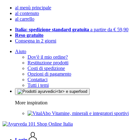
al menù principale
al contenuto
al carrello
Italia: spedizione standard gratuita
a partire da € 59,90
Reso gratuito
Consegna in 2 giorni
Aiuto
Dov'è il mio ordine?
Restituzione prodotti
Costi di spedizione
Opzioni di pagamento
Contattaci
Tutti i temi
More inspiration
Vitamine, minerali e integratori sportivi
Login