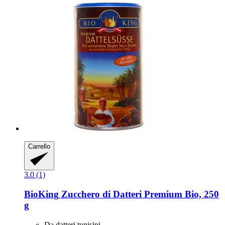
Carrello
3.0 (1)
BioKing
Zucchero di Datteri Premium Bio, 250
g
Da datteri tunisini