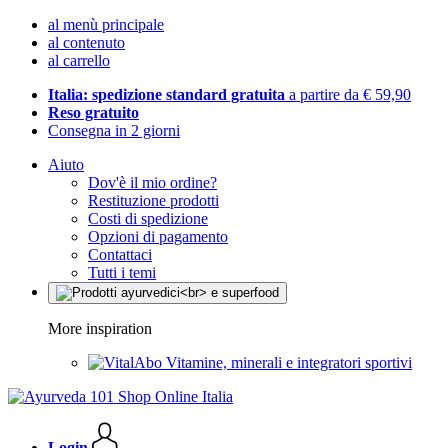
al menù principale
al contenuto
al carrello
Italia: spedizione standard gratuita
a partire da € 59,90
Reso gratuito
Consegna in 2 giorni
Aiuto
Dov'è il mio ordine?
Restituzione prodotti
Costi di spedizione
Opzioni di pagamento
Contattaci
Tutti i temi
More inspiration
Vitamine, minerali e integratori sportivi
Login