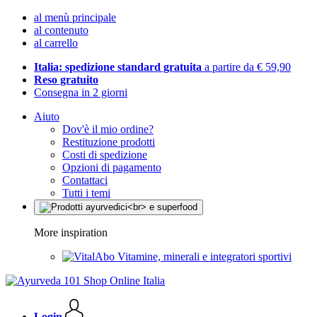
al menù principale
al contenuto
al carrello
Italia: spedizione standard gratuita
a partire da € 59,90
Reso gratuito
Consegna in 2 giorni
Aiuto
Dov'è il mio ordine?
Restituzione prodotti
Costi di spedizione
Opzioni di pagamento
Contattaci
Tutti i temi
More inspiration
Vitamine, minerali e integratori sportivi
Login