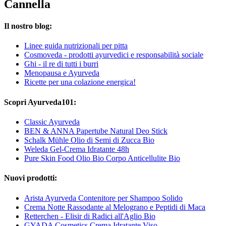
Cannella
Il nostro blog:
Linee guida nutrizionali per pitta
Cosmoveda - prodotti ayurvedici e responsabilità sociale
Ghi - il re di tutti i burri
Menopausa e Ayurveda
Ricette per una colazione energica!
Scopri Ayurveda101:
Classic Ayurveda
BEN & ANNA Papertube Natural Deo Stick
Schalk Mühle Olio di Semi di Zucca Bio
Weleda Gel-Crema Idratante 48h
Pure Skin Food Olio Bio Corpo Anticellulite Bio
Nuovi prodotti:
Arista Ayurveda Contenitore per Shampoo Solido
Crema Notte Rassodante al Melograno e Peptidi di Maca
Retterchen - Elisir di Radici all'Aglio Bio
GYADA Cosmetics Crema Idratante Viso