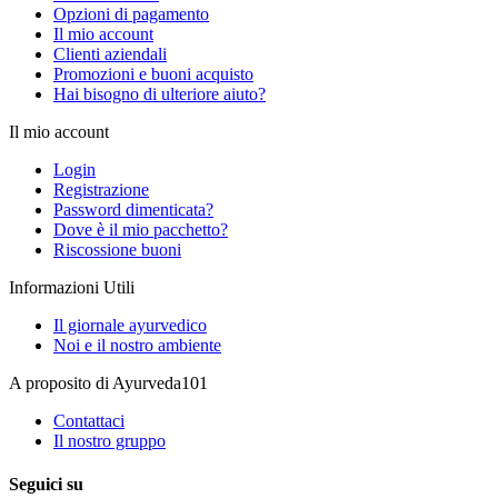
Opzioni di pagamento
Il mio account
Clienti aziendali
Promozioni e buoni acquisto
Hai bisogno di ulteriore aiuto?
Il mio account
Login
Registrazione
Password dimenticata?
Dove è il mio pacchetto?
Riscossione buoni
Informazioni Utili
Il giornale ayurvedico
Noi e il nostro ambiente
A proposito di Ayurveda101
Contattaci
Il nostro gruppo
Seguici su