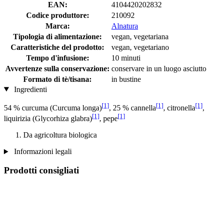
EAN:
4104420202832
Codice produttore:
210092
Marca:
Alnatura
Tipologia di alimentazione:
vegan, vegetariana
Caratteristiche del prodotto:
vegan, vegetariano
Tempo d'infusione:
10 minuti
Avvertenze sulla conservazione:
conservare in un luogo asciutto
Formato di tè/tisana:
in bustine
Ingredienti
[1]
[1]
[1]
54 % curcuma (Curcuma longa)
, 25 % cannella
, citronella
,
[1]
[1]
liquirizia (Glycorhiza glabra)
, pepe
Da agricoltura biologica
Informazioni legali
Prodotti consigliati