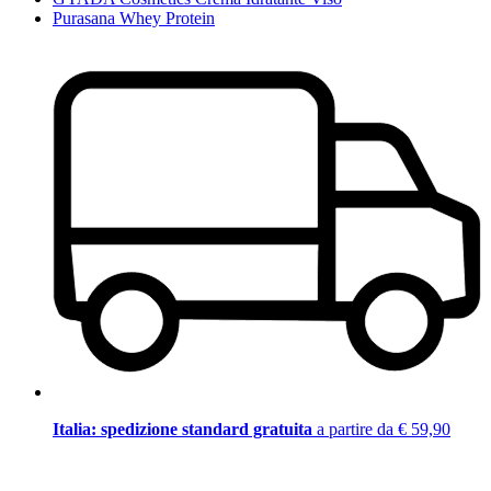
Purasana Whey Protein
Italia: spedizione standard gratuita
a partire da € 59,90