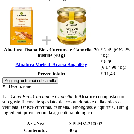
Alnatura Tisana Bio - Curcuma e Cannella, 20
€ 2,49
(€ 62,25
bustine (40 g)
/ kg)
€ 8,99
Alnatura Miele di Acacia Bio, 500 g
(€ 17,98 / kg)
Prezzo totale:
€ 11,48
Aggiungi entrambi nel carrello
Descrizione
La
Tisana Bio - Curcuma e Cannella
di
Alnatura
conquista con il
suo gusto finemente speziato, dal colore dorato e dalla dolcezza
vellutata. Unisce curcuma, cannella, lemongrass e liquirizia. Tutti gli
ingredienti provengono da agricoltura biologica.
Art.-Nr.:
XPI-MM-210092
Contenuto:
40 g