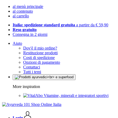
al menù principale
al contenuto
al carrello
Italia: spedizione standard gratuita
a partire da € 59,90
Reso gratuito
Consegna in 2 giorni
Aiuto
Dov'è il mio ordine?
Restituzione prodotti
Costi di spedizione
Opzioni di pagamento
Contattaci
Tutti i temi
More inspiration
Vitamine, minerali e integratori sportivi
Login