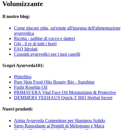
Volumizzante
Il nostro blog:
Come placare pitta, un'estate all'insegna dell'alimentazione
ayurvedica
Ricetta - palline di cocco e datteri
Ghi - il re di tutti i burri
FAQ Idrolati
Consigli ayurvedici per i tuoi capelli
Scopri Ayurveda101:
Phitofilos
Pure Skin Food Olio Beauty Bio - Sunshine
Fushi Rosehip Oil
PRIMAVERA Vital Face Oil Moisturizing & Protective
DEMMERS TEEHAUS Quick-T BIO Herbal Secret
Nuovi prodotti:
Arista Ayurveda Contenitore per Shampoo Solido
Siero Rassodante ai Peptidi di Melograno e Maca