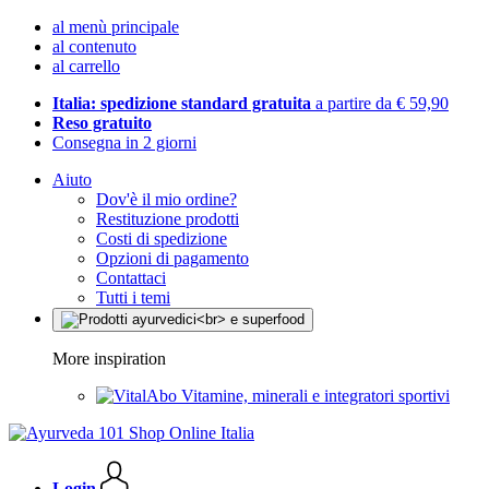
al menù principale
al contenuto
al carrello
Italia: spedizione standard gratuita
a partire da € 59,90
Reso gratuito
Consegna in 2 giorni
Aiuto
Dov'è il mio ordine?
Restituzione prodotti
Costi di spedizione
Opzioni di pagamento
Contattaci
Tutti i temi
More inspiration
Vitamine, minerali e integratori sportivi
Login