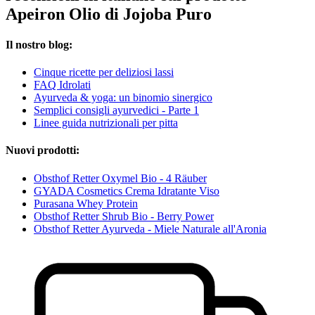
Apeiron Olio di Jojoba Puro
Il nostro blog:
Cinque ricette per deliziosi lassi
FAQ Idrolati
Ayurveda & yoga: un binomio sinergico
Semplici consigli ayurvedici - Parte 1
Linee guida nutrizionali per pitta
Nuovi prodotti:
Obsthof Retter Oxymel Bio - 4 Räuber
GYADA Cosmetics Crema Idratante Viso
Purasana Whey Protein
Obsthof Retter Shrub Bio - Berry Power
Obsthof Retter Ayurveda - Miele Naturale all'Aronia