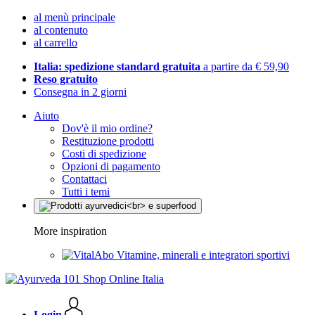
al menù principale
al contenuto
al carrello
Italia: spedizione standard gratuita
a partire da € 59,90
Reso gratuito
Consegna in 2 giorni
Aiuto
Dov'è il mio ordine?
Restituzione prodotti
Costi di spedizione
Opzioni di pagamento
Contattaci
Tutti i temi
More inspiration
Vitamine, minerali e integratori sportivi
Login