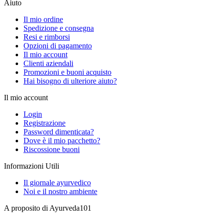
Aiuto
Il mio ordine
Spedizione e consegna
Resi e rimborsi
Opzioni di pagamento
Il mio account
Clienti aziendali
Promozioni e buoni acquisto
Hai bisogno di ulteriore aiuto?
Il mio account
Login
Registrazione
Password dimenticata?
Dove è il mio pacchetto?
Riscossione buoni
Informazioni Utili
Il giornale ayurvedico
Noi e il nostro ambiente
A proposito di Ayurveda101