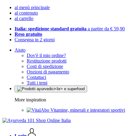
al menù principale
al contenuto
al carrello
Italia: spedizione standard gratuita
a partire da € 59,90
Reso gratuito
Consegna in 2 giorni
Aiuto
Dov'è il mio ordine?
Restituzione prodotti
Costi di spedizione
Opzioni di pagamento
Contattaci
Tutti i temi
More inspiration
Vitamine, minerali e integratori sportivi
Login