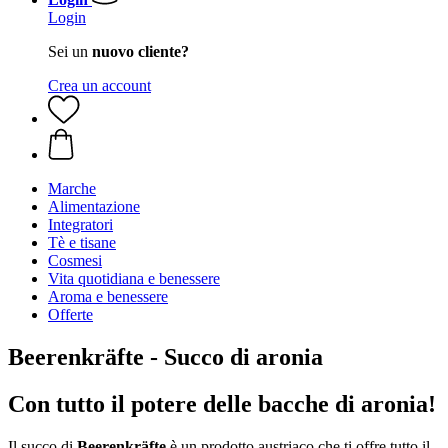
Login
Sei un
nuovo cliente?
Crea un account
Marche
Alimentazione
Integratori
Tè e tisane
Cosmesi
Vita quotidiana e benessere
Aroma e benessere
Offerte
Beerenkräfte - Succo di aronia
Con tutto il potere delle bacche di aronia!
Il succo di
Beerenkräfte
è un prodotto austriaco che ti offre tutto il