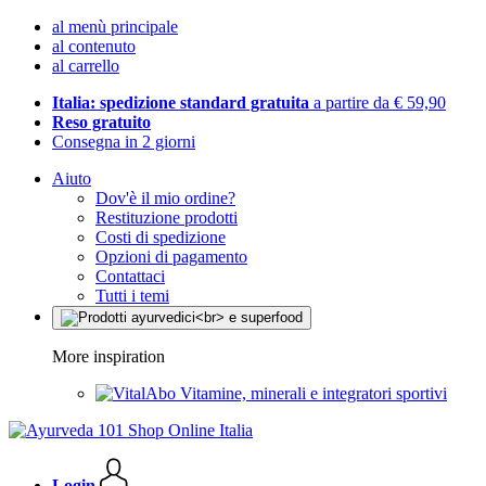
al menù principale
al contenuto
al carrello
Italia: spedizione standard gratuita
a partire da € 59,90
Reso gratuito
Consegna in 2 giorni
Aiuto
Dov'è il mio ordine?
Restituzione prodotti
Costi di spedizione
Opzioni di pagamento
Contattaci
Tutti i temi
More inspiration
Vitamine, minerali e integratori sportivi
Login