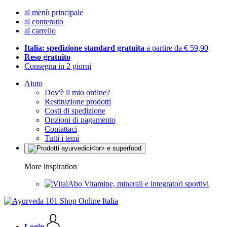
al menù principale
al contenuto
al carrello
Italia: spedizione standard gratuita
a partire da € 59,90
Reso gratuito
Consegna in 2 giorni
Aiuto
Dov'è il mio ordine?
Restituzione prodotti
Costi di spedizione
Opzioni di pagamento
Contattaci
Tutti i temi
More inspiration
Vitamine, minerali e integratori sportivi
Login