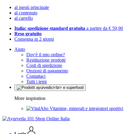
al menù principale
al contenuto
al carrello
Italia: spedizione standard gratuita
a partire da € 59,90
Reso gratuito
Consegna in 2 giorni
Aiuto
Dov'è il mio ordine?
Restituzione prodotti
Costi di spedizione
Opzioni di pagamento
Contattaci
Tutti i temi
More inspiration
Vitamine, minerali e integratori sportivi
Login