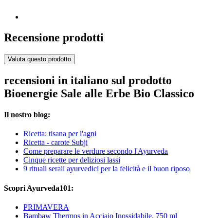
Recensione prodotti
Valuta questo prodotto
recensioni in italiano sul prodotto
Bioenergie Sale alle Erbe Bio Classico
Il nostro blog:
Ricetta: tisana per l'agni
Ricetta - carote Subji
Come preparare le verdure secondo l'Ayurveda
Cinque ricette per deliziosi lassi
9 rituali serali ayurvedici per la felicità e il buon riposo
Scopri Ayurveda101:
PRIMAVERA
Bambaw Thermos in Acciaio Inossidabile, 750 ml