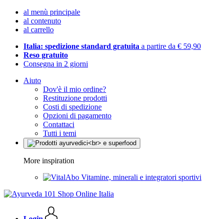
al menù principale
al contenuto
al carrello
Italia: spedizione standard gratuita
a partire da € 59,90
Reso gratuito
Consegna in 2 giorni
Aiuto
Dov'è il mio ordine?
Restituzione prodotti
Costi di spedizione
Opzioni di pagamento
Contattaci
Tutti i temi
More inspiration
Vitamine, minerali e integratori sportivi
Login