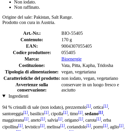
Non iodato.
Non raffinato.
Origine del sale: Pakistan, Salt Range.
Prodotto con cura in Austria.
Art.-Nr.:
BIO-55405
Contenuto:
170 g
EAN:
9004307055405
Codice produttore:
055405
Marca:
Bioenergie
Costituzione:
Vata, Pitta, Kapha, Tridosha
Tipologia di alimentazione:
vegan, vegetariana
Caratteristiche del prodotto:
non iodato, vegan, vegetariano
Avvertenze sulla
conservare in un luogo fresco e
conservazione:
asciutto
Ingredienti
[1]
[1]
94 % cristalli di sale (non iodato), prezzemolo
, ortica
,
[1]
[1]
[1]
[1]
[1]
santoreggia
, basilico
, cipolla
, timo
,
sedano
,
[1]
[1]
[1]
[1]
[1]
maggiorana
, aneto
, salvia
, origano
, carota
, erba
[1]
[1]
[1]
[1]
[1]
[1]
cipollina
, levistico
, melissa
, coriandolo
, porro
, aglio
,