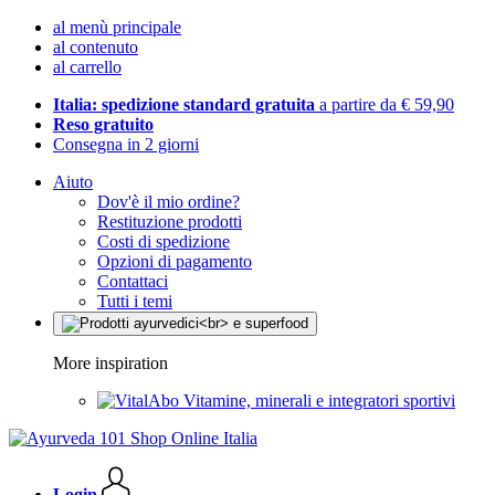
al menù principale
al contenuto
al carrello
Italia: spedizione standard gratuita
a partire da € 59,90
Reso gratuito
Consegna in 2 giorni
Aiuto
Dov'è il mio ordine?
Restituzione prodotti
Costi di spedizione
Opzioni di pagamento
Contattaci
Tutti i temi
More inspiration
Vitamine, minerali e integratori sportivi
Login