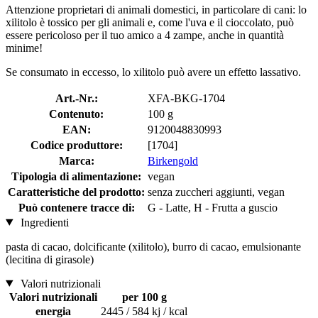
Attenzione proprietari di animali domestici, in particolare di cani: lo
xilitolo è tossico per gli animali e, come l'uva e il cioccolato, può
essere pericoloso per il tuo amico a 4 zampe, anche in quantità
minime!
Se consumato in eccesso, lo xilitolo può avere un effetto lassativo.
Art.-Nr.:
XFA-BKG-1704
Contenuto:
100 g
EAN:
9120048830993
Codice produttore:
[1704]
Marca:
Birkengold
Tipologia di alimentazione:
vegan
Caratteristiche del prodotto:
senza zuccheri aggiunti, vegan
Può contenere tracce di:
G - Latte, H - Frutta a guscio
Ingredienti
pasta di cacao, dolcificante (xilitolo), burro di cacao, emulsionante
(lecitina di girasole)
Valori nutrizionali
Valori nutrizionali
per 100 g
energia
2445 / 584 kj / kcal