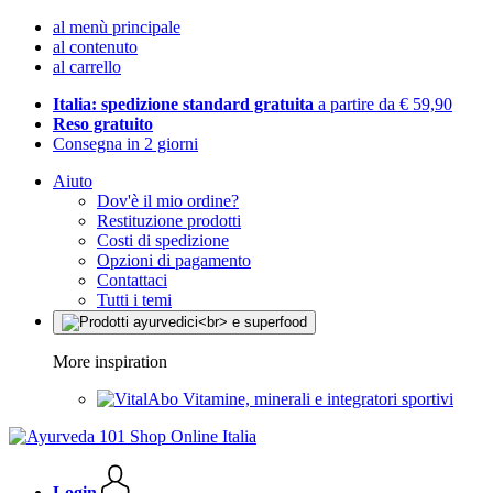
al menù principale
al contenuto
al carrello
Italia: spedizione standard gratuita
a partire da € 59,90
Reso gratuito
Consegna in 2 giorni
Aiuto
Dov'è il mio ordine?
Restituzione prodotti
Costi di spedizione
Opzioni di pagamento
Contattaci
Tutti i temi
More inspiration
Vitamine, minerali e integratori sportivi
Login