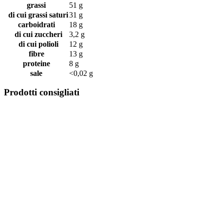
grassi
51 g
di cui grassi saturi
31 g
carboidrati
18 g
di cui zuccheri
3,2 g
di cui polioli
12 g
fibre
13 g
proteine
8 g
sale
<0,02 g
Prodotti consigliati