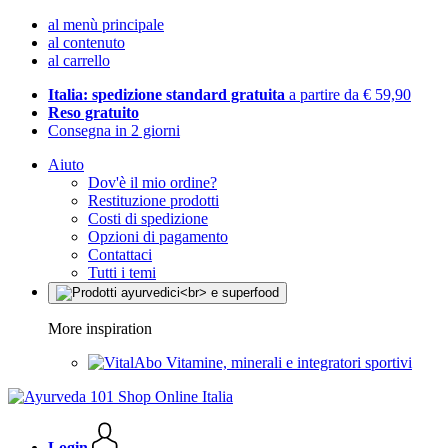
al menù principale
al contenuto
al carrello
Italia: spedizione standard gratuita
a partire da € 59,90
Reso gratuito
Consegna in 2 giorni
Aiuto
Dov'è il mio ordine?
Restituzione prodotti
Costi di spedizione
Opzioni di pagamento
Contattaci
Tutti i temi
More inspiration
Vitamine, minerali e integratori sportivi
Login