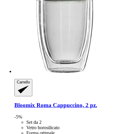
Carrello
Bloomix
Roma Cappuccino, 2 pz.
-5%
Set da 2
Vetro borosilicato
Forma ottimale