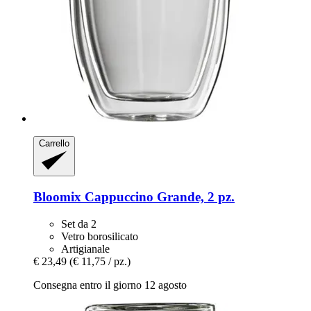
Carrello
Bloomix
Cappuccino Grande, 2 pz.
Set da 2
Vetro borosilicato
Artigianale
€ 23,49
(€ 11,75 / pz.)
Consegna entro il giorno 12 agosto