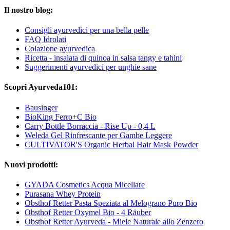
Il nostro blog:
Consigli ayurvedici per una bella pelle
FAQ Idrolati
Colazione ayurvedica
Ricetta - insalata di quinoa in salsa tangy e tahini
Suggerimenti ayurvedici per unghie sane
Scopri Ayurveda101:
Bausinger
BioKing Ferro+C Bio
Carry Bottle Borraccia - Rise Up - 0,4 L
Weleda Gel Rinfrescante per Gambe Leggere
CULTIVATOR'S Organic Herbal Hair Mask Powder
Nuovi prodotti:
GYADA Cosmetics Acqua Micellare
Purasana Whey Protein
Obsthof Retter Pasta Speziata al Melograno Puro Bio
Obsthof Retter Oxymel Bio - 4 Räuber
Obsthof Retter Ayurveda - Miele Naturale allo Zenzero