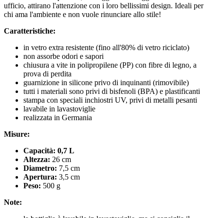
ufficio, attirano l'attenzione con i loro bellissimi design. Ideali per
chi ama l'ambiente e non vuole rinunciare allo stile!
Caratteristiche:
in vetro extra resistente (fino all'80% di vetro riciclato)
non assorbe odori e sapori
chiusura a vite in polipropilene (PP) con fibre di legno, a
prova di perdita
guarnizione in silicone privo di inquinanti (rimovibile)
tutti i materiali sono privi di bisfenoli (BPA) e plastificanti
stampa con speciali inchiostri UV, privi di metalli pesanti
lavabile in lavastoviglie
realizzata in Germania
Misure:
Capacità: 0,7 L
Altezza:
26 cm
Diametro:
7,5 cm
Apertura:
3,5 cm
Peso:
500 g
Note: