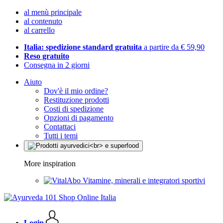
al menù principale
al contenuto
al carrello
Italia: spedizione standard gratuita
a partire da € 59,90
Reso gratuito
Consegna in 2 giorni
Aiuto
Dov'è il mio ordine?
Restituzione prodotti
Costi di spedizione
Opzioni di pagamento
Contattaci
Tutti i temi
More inspiration
Vitamine, minerali e integratori sportivi
Login