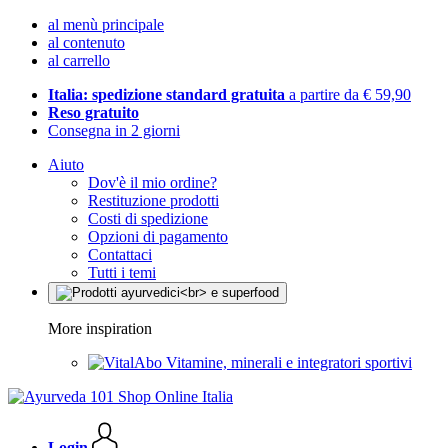
al menù principale
al contenuto
al carrello
Italia: spedizione standard gratuita
a partire da € 59,90
Reso gratuito
Consegna in 2 giorni
Aiuto
Dov'è il mio ordine?
Restituzione prodotti
Costi di spedizione
Opzioni di pagamento
Contattaci
Tutti i temi
More inspiration
Vitamine, minerali e integratori sportivi
Login