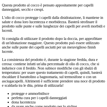
Questa prodotto al cocco è pensato appositamente per capelli
danneggiati, secchi e crespi.
L'olio di cocco protegge i capelli dalla disidratazione, li mantiene in
salute e dona loro lucentezza e morbidezza. Basterà strofinare il
prodotto sulle punte e sulle lunghezze dei capelli per averli morbidi e
lucenti.
Si consiglia di utilizzare il prodotto dopo la doccia, per approfittare
di un'idratazione maggiore. Questo prodotto può essere utilizzato
anche sulle punte dei capelli asciutti per un meraviglioso finish
lucente.
La consistenza del prodotto è, durante la stagione fredda, dura e
cerosa: contiene infatti un'alta percentuale di olio di cocco, che si
indurisce con il freddo. Non subisce modifiche con gli sbalzi di
temperatura: per usare questo trattamento di capelli, quindi, basterà
riscaldare il barattolino a bagnomaria, sul termosifone o con un
asciugacapelli. Altrimenti è sufficiente prendere una noce di prodotto
e scaldarla tra le dita, prima di utilizzarla!
protegge e ammorbidisce
perfetta cura per i capelli danneggiati
dona lucentezza
da usare anche come prodotto per lo styling