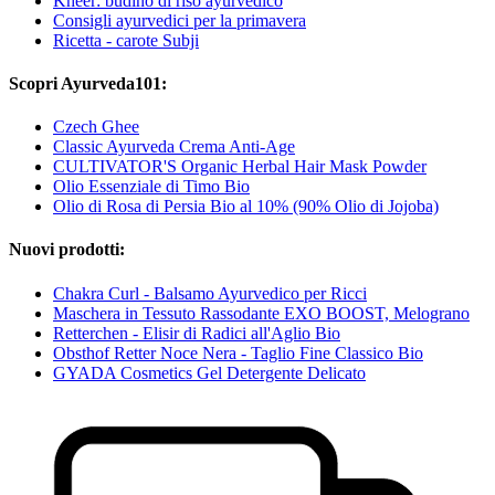
Kheer: budino di riso ayurvedico
Consigli ayurvedici per la primavera
Ricetta - carote Subji
Scopri Ayurveda101:
Czech Ghee
Classic Ayurveda Crema Anti-Age
CULTIVATOR'S Organic Herbal Hair Mask Powder
Olio Essenziale di Timo Bio
Olio di Rosa di Persia Bio al 10% (90% Olio di Jojoba)
Nuovi prodotti:
Chakra Curl - Balsamo Ayurvedico per Ricci
Maschera in Tessuto Rassodante EXO BOOST, Melograno
Retterchen - Elisir di Radici all'Aglio Bio
Obsthof Retter Noce Nera - Taglio Fine Classico Bio
GYADA Cosmetics Gel Detergente Delicato