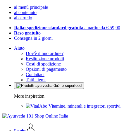
al menù principale
al contenuto
al carrello
Italia: spedizione standard gratuita
a partire da € 59,90
Reso gratuito
Consegna in 2 giorni
Aiuto
Dov'è il mio ordine?
Restituzione prodotti
Costi di spedizione
Opzioni di pagamento
Contattaci
Tutti i temi
More inspiration
Vitamine, minerali e integratori sportivi
Login