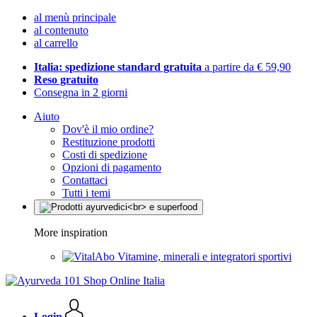
al menù principale
al contenuto
al carrello
Italia: spedizione standard gratuita
a partire da € 59,90
Reso gratuito
Consegna in 2 giorni
Aiuto
Dov'è il mio ordine?
Restituzione prodotti
Costi di spedizione
Opzioni di pagamento
Contattaci
Tutti i temi
More inspiration
Vitamine, minerali e integratori sportivi
Login