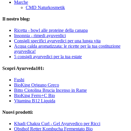
Marche
CMD Naturkosmetik
Il nostro blog:
Ricetta - bowl alle proteine della canapa
Insonnia - rimedi ayuverdici
Consigli specifici ayurvedici per una lunga vita
Acqua calda aromatizzata: le ricette per la tua costituzione
ayurvedica!
5 consigli ayurvedici per la tua estate
Scopri Ayurveda101:
Fushi
BioKing Origano Greco
Bitto Ciotolina Brucia Incenso in Rame
BioKing Ferro+C Bio
Vitamina B12 Liquida
Nuovi prodotti:
Khadi Chakra Curl - Gel Ayurvedico per Ricci
Obsthof Retter Kombucha Fermentato Bio