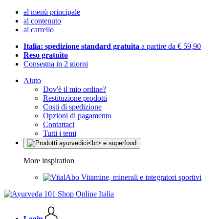
al menù principale
al contenuto
al carrello
Italia: spedizione standard gratuita
a partire da € 59,90
Reso gratuito
Consegna in 2 giorni
Aiuto
Dov'è il mio ordine?
Restituzione prodotti
Costi di spedizione
Opzioni di pagamento
Contattaci
Tutti i temi
More inspiration
Vitamine, minerali e integratori sportivi
Login