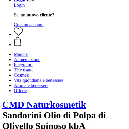
Login
Sei un
nuovo cliente?
Crea un account
Marche
Alimentazione
Integratori
Tè e tisane
Cosmesi
Vita quotidiana e benessere
Aroma e benessere
Offerte
CMD Naturkosmetik
Sandorini Olio di Polpa di
Olivello Spinoso kbA