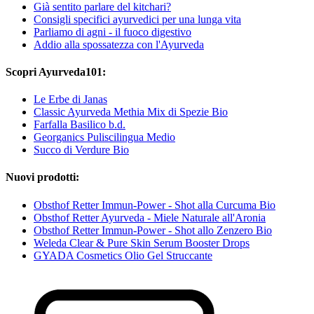
Già sentito parlare del kitchari?
Consigli specifici ayurvedici per una lunga vita
Parliamo di agni - il fuoco digestivo
Addio alla spossatezza con l'Ayurveda
Scopri Ayurveda101:
Le Erbe di Janas
Classic Ayurveda Methia Mix di Spezie Bio
Farfalla Basilico b.d.
Georganics Puliscilingua Medio
Succo di Verdure Bio
Nuovi prodotti:
Obsthof Retter Immun-Power - Shot alla Curcuma Bio
Obsthof Retter Ayurveda - Miele Naturale all'Aronia
Obsthof Retter Immun-Power - Shot allo Zenzero Bio
Weleda Clear & Pure Skin Serum Booster Drops
GYADA Cosmetics Olio Gel Struccante