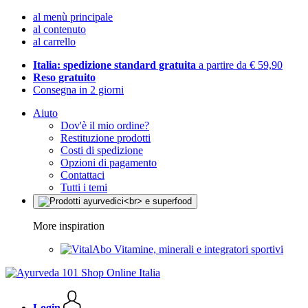
al menù principale
al contenuto
al carrello
Italia: spedizione standard gratuita
a partire da € 59,90
Reso gratuito
Consegna in 2 giorni
Aiuto
Dov'è il mio ordine?
Restituzione prodotti
Costi di spedizione
Opzioni di pagamento
Contattaci
Tutti i temi
More inspiration
Vitamine, minerali e integratori sportivi
Login