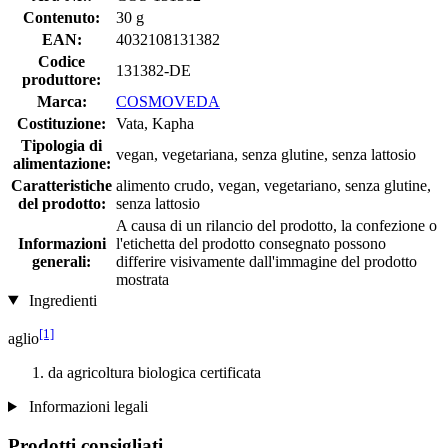
Contenuto:
30 g
EAN:
4032108131382
Codice
131382-DE
produttore:
Marca:
COSMOVEDA
Costituzione:
Vata, Kapha
Tipologia di
vegan, vegetariana, senza glutine, senza lattosio
alimentazione:
Caratteristiche
alimento crudo, vegan, vegetariano, senza glutine,
del prodotto:
senza lattosio
A causa di un rilancio del prodotto, la confezione o
Informazioni
l'etichetta del prodotto consegnato possono
generali:
differire visivamente dall'immagine del prodotto
mostrata
Ingredienti
[1]
aglio
da agricoltura biologica certificata
Informazioni legali
Prodotti consigliati