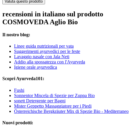
Valuta questo prodotto
recensioni in italiano sul prodotto
COSMOVEDA Aglio Bio
Il nostro blog:
Linee guida nutrizionali per vata
Suggerimenti ayurvedici per le feste
Lavaggio nasale con Jala Neti
Addio alla spossatezza con l'Ayurveda
Igiene orale ayurvedica
Scopri Ayurveda101:
Fushi
Sonnentor Miscela di Spezie per Zuppa Bio
sonett Detergente per Bagni
Mister Geppetto Massaggiatore per i Piedi
Österreichische Bergkräuter Mix di Spezie Bio - Mediterraneo
Nuovi prodotti: