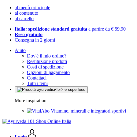
al menù principale
al contenuto
al carrello
Italia: spedizione standard gratuita
a partire da € 59,90
Reso gratuito
Consegna in 2 giorni
Aiuto
Dov'è il mio ordine?
Restituzione prodotti
Costi di spedizione
Opzioni di pagamento
Contattaci
Tutti i temi
More inspiration
Vitamine, minerali e integratori sportivi
Login