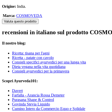
Origine:
India.
Marca:
COSMOVEDA
Valuta questo prodotto
recensioni in italiano sul prodotto CO
Il nostro blog:
Ricetta: tisana per l'agni
Ricetta - patate con cavolo
Consigli specifici ayurvedici per una lunga vita
Dieta vegana nella vita quotidiana
Consigli ayurvedici per la primavera
Scopri Ayurveda101:
Davert
Farfalla - Arancia Rossa Demeter
Purasana Shape & Control
Govinda Stevia Liquido
Cumino Intero da Commercio Equo e Solidale