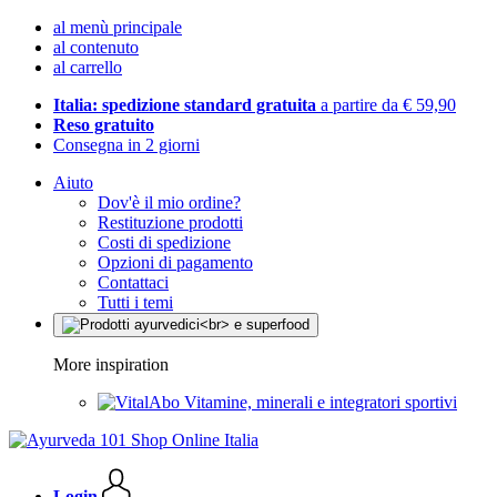
al menù principale
al contenuto
al carrello
Italia: spedizione standard gratuita
a partire da € 59,90
Reso gratuito
Consegna in 2 giorni
Aiuto
Dov'è il mio ordine?
Restituzione prodotti
Costi di spedizione
Opzioni di pagamento
Contattaci
Tutti i temi
More inspiration
Vitamine, minerali e integratori sportivi
Login