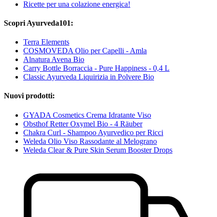
Ricette per una colazione energica!
Scopri Ayurveda101:
Terra Elements
COSMOVEDA Olio per Capelli - Amla
Alnatura Avena Bio
Carry Bottle Borraccia - Pure Happiness - 0,4 L
Classic Ayurveda Liquirizia in Polvere Bio
Nuovi prodotti:
GYADA Cosmetics Crema Idratante Viso
Obsthof Retter Oxymel Bio - 4 Räuber
Chakra Curl - Shampoo Ayurvedico per Ricci
Weleda Olio Viso Rassodante al Melograno
Weleda Clear & Pure Skin Serum Booster Drops