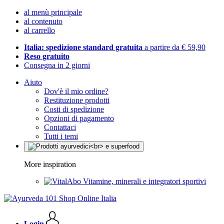
al menù principale
al contenuto
al carrello
Italia: spedizione standard gratuita
a partire da € 59,90
Reso gratuito
Consegna in 2 giorni
Aiuto
Dov'è il mio ordine?
Restituzione prodotti
Costi di spedizione
Opzioni di pagamento
Contattaci
Tutti i temi
More inspiration
Vitamine, minerali e integratori sportivi
Login