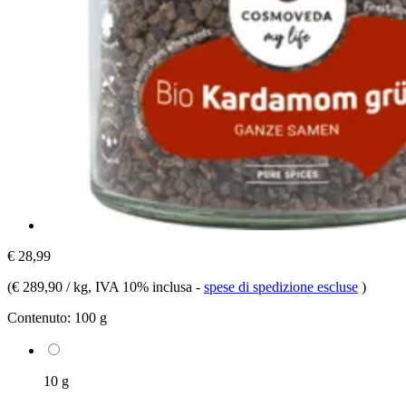
€ 28,99
(
€ 289,90 / kg
, IVA 10% inclusa
-
spese di spedizione escluse
)
Contenuto:
100 g
10 g