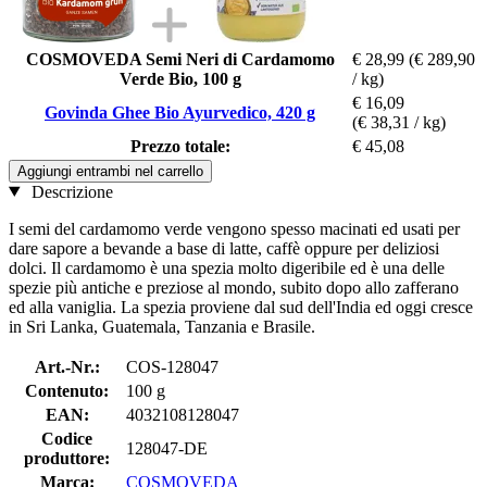
COSMOVEDA Semi Neri di Cardamomo
€ 28,99
(€ 289,90
Verde Bio, 100 g
/ kg)
€ 16,09
Govinda Ghee Bio Ayurvedico, 420 g
(€ 38,31 / kg)
Prezzo totale:
€ 45,08
Aggiungi entrambi nel carrello
Descrizione
I semi del cardamomo verde vengono spesso macinati ed usati per
dare sapore a bevande a base di latte, caffè oppure per deliziosi
dolci. Il cardamomo è una spezia molto digeribile ed è una delle
spezie più antiche e preziose al mondo, subito dopo allo zafferano
ed alla vaniglia. La spezia proviene dal sud dell'India ed oggi cresce
in Sri Lanka, Guatemala, Tanzania e Brasile.
Art.-Nr.:
COS-128047
Contenuto:
100 g
EAN:
4032108128047
Codice
128047-DE
produttore:
Marca:
COSMOVEDA