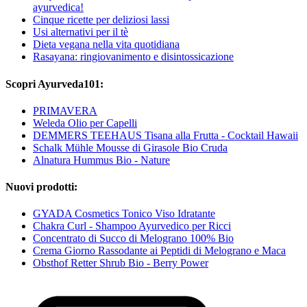
ayurvedica!
Cinque ricette per deliziosi lassi
Usi alternativi per il tè
Dieta vegana nella vita quotidiana
Rasayana: ringiovanimento e disintossicazione
Scopri Ayurveda101:
PRIMAVERA
Weleda Olio per Capelli
DEMMERS TEEHAUS Tisana alla Frutta - Cocktail Hawaii
Schalk Mühle Mousse di Girasole Bio Cruda
Alnatura Hummus Bio - Nature
Nuovi prodotti:
GYADA Cosmetics Tonico Viso Idratante
Chakra Curl - Shampoo Ayurvedico per Ricci
Concentrato di Succo di Melograno 100% Bio
Crema Giorno Rassodante ai Peptidi di Melograno e Maca
Obsthof Retter Shrub Bio - Berry Power