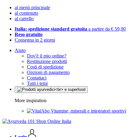
al menù principale
al contenuto
al carrello
Italia: spedizione standard gratuita
a partire da € 59,90
Reso gratuito
Consegna in 2 giorni
Aiuto
Dov'è il mio ordine?
Restituzione prodotti
Costi di spedizione
Opzioni di pagamento
Contattaci
Tutti i temi
More inspiration
Vitamine, minerali e integratori sportivi
Login