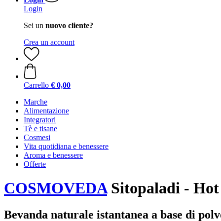
Login
Sei un
nuovo cliente?
Crea un account
Carrello
€ 0,00
Marche
Alimentazione
Integratori
Tè e tisane
Cosmesi
Vita quotidiana e benessere
Aroma e benessere
Offerte
COSMOVEDA
Sitopaladi - Hot
Bevanda naturale istantanea a base di polv