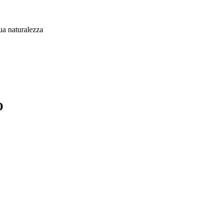
ua naturalezza
O