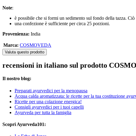
Note
:
è possibile che si formi un sedimento sul fondo della tazza. Ci
una confezione è sufficiente per circa 25 porzioni.
Provenienza:
India
Marca:
COSMOVEDA
Valuta questo prodotto
recensioni in italiano sul prodotto COSM
Il nostro blog:
Preparati ayurvedici per la menopausa
Acqua calda aromatizzata: le ricette per la tua costituzione ayur
Ricette per una colazione energica!
Consigli ayurvedici per i tuoi capelli
Ayurveda per tutta la famiglia
Scopri Ayurveda101: