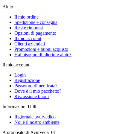
Aiuto
Il mio ordine
Spedizione e consegna
Resi e rimborsi
Opzioni di pagamento
Il mio account
Clienti aziendali
Promozioni e buoni acquisto
Hai bisogno di ulteriore aiuto?
Il mio account
Login
Registrazione
Password dimenticata?
Dove è il mio pacchetto?
Riscossione buoni
Informazioni Utili
Il giornale ayurvedico
Noi e il nostro ambiente
A proposito di Ayurveda101