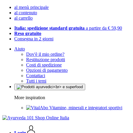
al menù principale
al contenuto
al carrello
Italia: spedizione standard gratuita
a partire da € 59,90
Reso gratuito
Consegna in 2 giorni
Aiuto
Dov'è il mio ordine?
Restituzione prodotti
Costi di spedizione
Opzioni di pagamento
Contattaci
Tutti i temi
More inspiration
Vitamine, minerali e integratori sportivi
Login