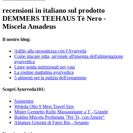
recensioni in italiano sul prodotto
DEMMERS TEEHAUS Tè Nero -
Miscela Amadeus
Il nostro blog:
Addio alla spossatezza con l'Ayurveda
Come placare pitta, un'estate all'insegna dell'alimentazione
ayurvedica
Linee guida nutrizionali per vata
La routine mattutina ayurvedica
5 alimenti per la pulizia dell'organismo
Scopri Ayurveda101:
Sonnentor
Weleda Olio 9 Mesi Travel Size
Mister Geppetto Rullo Massaggiante a T - Grande
Baldini Miscela Profumata "Per Te, con Amore"
Alnatura Grissini di Farro Bio - Sesamo