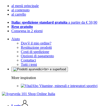
al menù principale
al contenuto
al carrello
Italia: spedizione standard gratuita
a partire da € 59,90
Reso gratuito
Consegna in 2 giorni
Aiuto
Dov'è il mio ordine?
Restituzione prodotti
Costi di spedizione
Opzioni di pagamento
Contattaci
Tutti i temi
More inspiration
Vitamine, minerali e integratori sportivi
Login