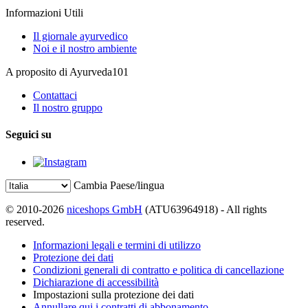
Informazioni Utili
Il giornale ayurvedico
Noi e il nostro ambiente
A proposito di Ayurveda101
Contattaci
Il nostro gruppo
Seguici su
Cambia Paese/lingua
© 2010-2026
niceshops GmbH
(ATU63964918) - All rights
reserved.
Informazioni legali e termini di utilizzo
Protezione dei dati
Condizioni generali di contratto e politica di cancellazione
Dichiarazione di accessibilità
Impostazioni sulla protezione dei dati
Annullare qui i contratti di abbonamento