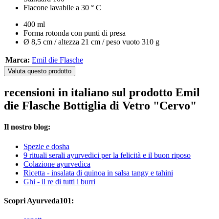
Flacone lavabile a 30 ° C
400 ml
Forma rotonda con punti di presa
Ø 8,5 cm / altezza 21 cm / peso vuoto 310 g
Marca:
Emil die Flasche
Valuta questo prodotto
recensioni in italiano sul prodotto Emil
die Flasche Bottiglia di Vetro "Cervo"
Il nostro blog:
Spezie e dosha
9 rituali serali ayurvedici per la felicità e il buon riposo
Colazione ayurvedica
Ricetta - insalata di quinoa in salsa tangy e tahini
Ghi - il re di tutti i burri
Scopri Ayurveda101: