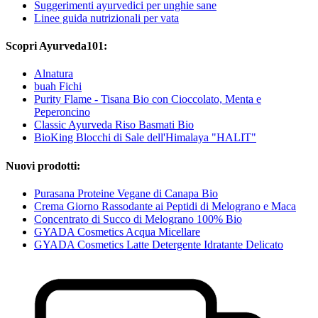
Suggerimenti ayurvedici per unghie sane
Linee guida nutrizionali per vata
Scopri Ayurveda101:
Alnatura
buah Fichi
Purity Flame - Tisana Bio con Cioccolato, Menta e
Peperoncino
Classic Ayurveda Riso Basmati Bio
BioKing Blocchi di Sale dell'Himalaya "HALIT"
Nuovi prodotti:
Purasana Proteine Vegane di Canapa Bio
Crema Giorno Rassodante ai Peptidi di Melograno e Maca
Concentrato di Succo di Melograno 100% Bio
GYADA Cosmetics Acqua Micellare
GYADA Cosmetics Latte Detergente Idratante Delicato