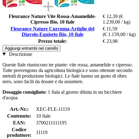
Fleurance Nature Vite Rossa-Amamelide-
€ 12,39
(€
Cipresso Bio, 10 fiale
1.239,00 / kg)
Fleurance Nature Curcuma-Artiglio del
€ 11,59
Diavolo-Equiseto Bio, 10 fiale
(€ 1.159,00 / kg)
Prezzo totale:
€ 23,98
Aggiungi entrambi nel carrello
Descrizione
Queste fiale riuniscono tre piante: vite rossa, amamelide e cipresso.
Tutte provengono da agricoltura biologica e sono ottenute secondo
metodi di produzione biologici. Le fiale hanno un gusto di ribes
nero, sono facili da dosare e da assumere.
Dosaggio consigliato:
1 fiala al giorno diluita in un bicchiere
d'acqua.
Art.-Nr.:
XEC-FLE-11119
Contenuto:
10 fiale
EAN:
3700211111195
Codice
11119
produttore: