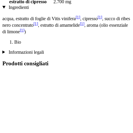
estratto di cipresso
2.700 mg
Ingredienti
[1]
[1]
acqua, estratto di foglie di Vitis vinifera
, cipresso
, succo di ribes
[1]
[1]
nero concentrato
, estratto di amamelide
, aroma (olio essenziale
[1]
di limone
)
Bio
Informazioni legali
Prodotti consigliati