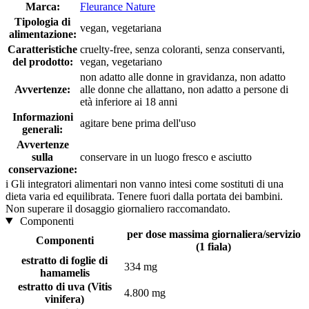
Marca:
Fleurance Nature
Tipologia di
vegan, vegetariana
alimentazione:
Caratteristiche
cruelty-free, senza coloranti, senza conservanti,
del prodotto:
vegan, vegetariano
non adatto alle donne in gravidanza, non adatto
Avvertenze:
alle donne che allattano, non adatto a persone di
età inferiore ai 18 anni
Informazioni
agitare bene prima dell'uso
generali:
Avvertenze
sulla
conservare in un luogo fresco e asciutto
conservazione:
i
Gli integratori alimentari non vanno intesi come sostituti di una
dieta varia ed equilibrata. Tenere fuori dalla portata dei bambini.
Non superare il dosaggio giornaliero raccomandato.
Componenti
per dose massima giornaliera/servizio
Componenti
(1 fiala)
estratto di foglie di
334 mg
hamamelis
estratto di uva (Vitis
4.800 mg
vinifera)