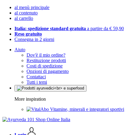
al menù principale
al contenuto
al carrello
Italia: spedizione standard gratuita
a partire da € 59,90
Reso gratuito
Consegna in 2 giorni
Aiuto
Dov'è il mio ordine?
Restituzione prodotti
Costi di spedizione
Opzioni di pagamento
Contattaci
Tutti i temi
More inspiration
Vitamine, minerali e integratori sportivi
Login