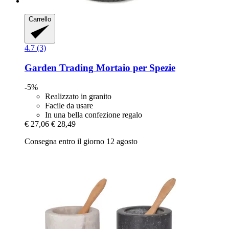
Carrello
4.7 (3)
Garden Trading
Mortaio per Spezie
-5%
Realizzato in granito
Facile da usare
In una bella confezione regalo
€ 27,06
€ 28,49
Consegna entro il giorno 12 agosto