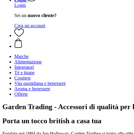
Login
Sei un
nuovo cliente?
Crea un account
Marche
Alimentazione
Integratori
Tè e tisane
Cosmesi
Vita quotidiana e benessere
Aroma e benessere
Offerte
Garden Trading - Accessori di qualità per 
Porta un tocco british a casa tua
Fondata nel 1994 da Jon Holloway, Garden Trading si ispira allo stile c