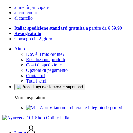
al menù principale
al contenuto
al carrello
Italia: spedizione standard gratuita
a partire da € 59,90
Reso gratuito
Consegna in 2 giorni
Aiuto
Dov'è il mio ordine?
Restituzione prodotti
Costi di spedizione
Opzioni di pagamento
Contattaci
Tutti i temi
More inspiration
Vitamine, minerali e integratori sportivi
Login