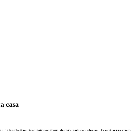
la casa
lassico britannico, interpretandolo in modo moderno. I suoi accessori stu