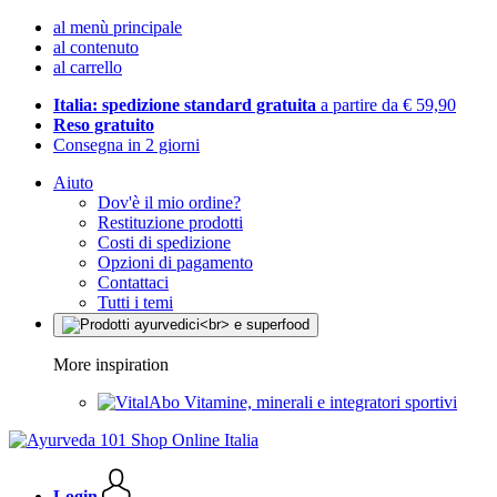
al menù principale
al contenuto
al carrello
Italia: spedizione standard gratuita
a partire da € 59,90
Reso gratuito
Consegna in 2 giorni
Aiuto
Dov'è il mio ordine?
Restituzione prodotti
Costi di spedizione
Opzioni di pagamento
Contattaci
Tutti i temi
More inspiration
Vitamine, minerali e integratori sportivi
Login