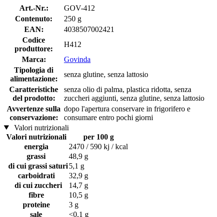
Art.-Nr.:
GOV-412
Contenuto:
250 g
EAN:
4038507002421
Codice
H412
produttore:
Marca:
Govinda
Tipologia di
senza glutine, senza lattosio
alimentazione:
Caratteristiche
senza olio di palma, plastica ridotta, senza
del prodotto:
zuccheri aggiunti, senza glutine, senza lattosio
Avvertenze sulla
dopo l'apertura conservare in frigorifero e
conservazione:
consumare entro pochi giorni
Valori nutrizionali
Valori nutrizionali
per 100 g
energia
2470 / 590 kj / kcal
grassi
48,9 g
di cui grassi saturi
5,1 g
carboidrati
32,9 g
di cui zuccheri
14,7 g
fibre
10,5 g
proteine
3 g
sale
<0,1 g