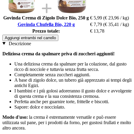
Govinda Crema di Zigolo Dolce Bio, 250 g
€ 5,99
(€ 23,96 / kg)
Govinda Chufella Bio, 220 g
€ 7,79
(€ 35,41 / kg)
Prezzo totale:
€ 13,78
Aggiungi entrambi nel carrello
Descrizione
Deliziosa crema da spalmare priva di zuccheri aggiunti!
Una deliziosa crema da spalmare per la colazione, dal gusto
ricco di nocciole e tuttavia senza frutta secca.
Completamente senza zuccheri aggiunti.
A base di zigolo dolce, un tubero già apprezzato ai tempi degli
antichi Egizi.
I bambini e i più golosi adoreranno il gusto dolce e avvolgente
di questa crema e la sua consistenza cremosa.
Perfetta anche per guarnire torte, frittelle e biscotti.
Sapore: dolce e nocciolato.
Modo d'uso:
la crema è estremamente versatile e può essere
utilizzata sul pane, per i prodotti da forno, per gustosi frullati e molto
altro ancora.