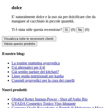
dolce
E' naturalmente dolce e la uso sia per dolcificare che da
mangiare al cucchiaio in piccole quantità.
Ti è stata utile questa recensione?
(0)
(0)
Sì
No
Visualizza tutte le recensioni clienti.
Valuta questo prodotto
Il nostro blog:
La routine mattutina ayurvedica
Usi alternativi per il tè
Già sentito parlare del kitchari?
Linee guida nutrizionali per kapha
Consigli ayurvedici per la cura dei capelli
Nuovi prodotti:
Obsthof Retter Immun-Power - Shot all'Aglio Bio
GYADA Cosmetics Tonico Viso Idratante
Contorno Occhi Rassodante ai Peptidi di Melograno e Maca