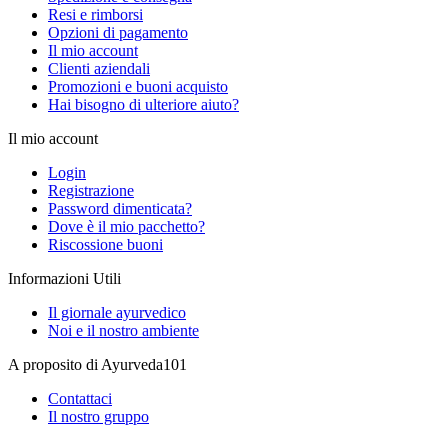
Resi e rimborsi
Opzioni di pagamento
Il mio account
Clienti aziendali
Promozioni e buoni acquisto
Hai bisogno di ulteriore aiuto?
Il mio account
Login
Registrazione
Password dimenticata?
Dove è il mio pacchetto?
Riscossione buoni
Informazioni Utili
Il giornale ayurvedico
Noi e il nostro ambiente
A proposito di Ayurveda101
Contattaci
Il nostro gruppo