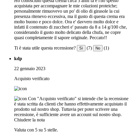
Ho conosciuto questa crema circa 3 anni fa e l'ho spesso
acquistata per accompagnare le mie colazioni proteiche;
personalmente rimuovevo un po' di olio di girasole la cui
presenza ritenevo eccessiva, ma il gusto di questa crema era
molto buono e poco dolce. Ora e' davvero molto dolce e
infatti il contenuto di zuccheri e' passato da 8 a 14 g/100 che,
considerando il gusto molto delicato della chufa, ne copre
quasi completamente il sapore originale. Peccato!!
Ti è stata utile questa recensione?
(7)
(1)
Sì
No
kdp
22 gennaio 2023
Acquisto verificato
Con "Acquisto verificato" si intende che la recensione
è stata scritta da clienti che hanno effettivamente acquistato il
prodotto sul nostro shop. Tuttavia per poter scrivere una
recensione, è sufficiente avere un account sul nostro shop.
Chiudere la nota
Valuta con 5 su 5 stelle.