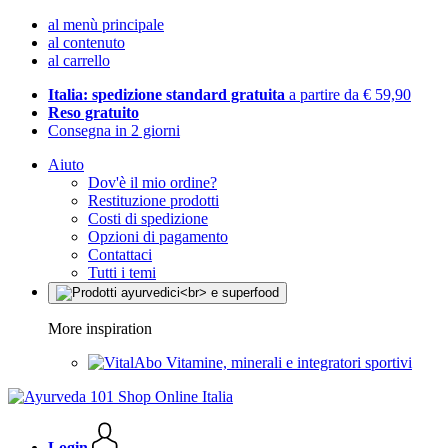
al menù principale
al contenuto
al carrello
Italia: spedizione standard gratuita
a partire da € 59,90
Reso gratuito
Consegna in 2 giorni
Aiuto
Dov'è il mio ordine?
Restituzione prodotti
Costi di spedizione
Opzioni di pagamento
Contattaci
Tutti i temi
More inspiration
Vitamine, minerali e integratori sportivi
Login