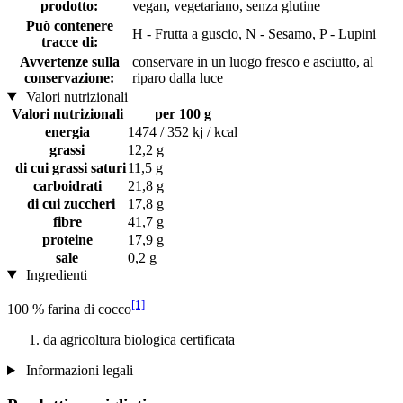
prodotto:
vegan, vegetariano, senza glutine
Può contenere
H - Frutta a guscio, N - Sesamo, P - Lupini
tracce di:
Avvertenze sulla
conservare in un luogo fresco e asciutto, al
conservazione:
riparo dalla luce
Valori nutrizionali
Valori nutrizionali
per 100 g
energia
1474 / 352 kj / kcal
grassi
12,2 g
di cui grassi saturi
11,5 g
carboidrati
21,8 g
di cui zuccheri
17,8 g
fibre
41,7 g
proteine
17,9 g
sale
0,2 g
Ingredienti
[1]
100 % farina di cocco
da agricoltura biologica certificata
Informazioni legali