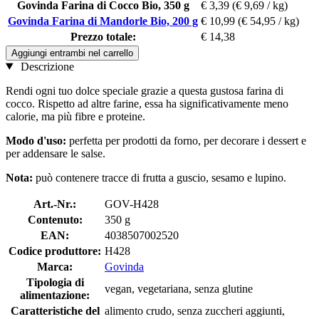
Govinda Farina di Cocco Bio, 350 g
€ 3,39
(€ 9,69 / kg)
Govinda Farina di Mandorle Bio, 200 g
€ 10,99
(€ 54,95 / kg)
Prezzo totale:
€ 14,38
Aggiungi entrambi nel carrello
Descrizione
Rendi ogni tuo dolce speciale grazie a questa gustosa farina di
cocco. Rispetto ad altre farine, essa ha significativamente meno
calorie, ma più fibre e proteine.
Modo d'uso:
perfetta per prodotti da forno, per decorare i dessert e
per addensare le salse.
Nota:
può contenere tracce di frutta a guscio, sesamo e lupino.
Art.-Nr.:
GOV-H428
Contenuto:
350 g
EAN:
4038507002520
Codice produttore:
H428
Marca:
Govinda
Tipologia di
vegan, vegetariana, senza glutine
alimentazione:
Caratteristiche del
alimento crudo, senza zuccheri aggiunti,