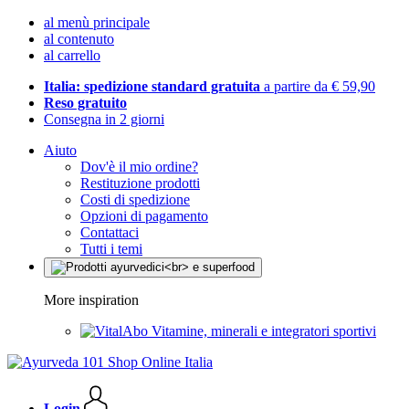
al menù principale
al contenuto
al carrello
Italia: spedizione standard gratuita
a partire da € 59,90
Reso gratuito
Consegna in 2 giorni
Aiuto
Dov'è il mio ordine?
Restituzione prodotti
Costi di spedizione
Opzioni di pagamento
Contattaci
Tutti i temi
More inspiration
Vitamine, minerali e integratori sportivi
Login