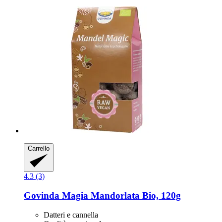
Carrello
4.3 (3)
Govinda
Magia Mandorlata Bio, 120g
Datteri e cannella