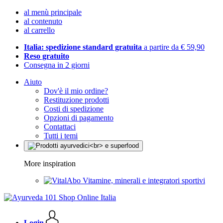
al menù principale
al contenuto
al carrello
Italia: spedizione standard gratuita
a partire da € 59,90
Reso gratuito
Consegna in 2 giorni
Aiuto
Dov'è il mio ordine?
Restituzione prodotti
Costi di spedizione
Opzioni di pagamento
Contattaci
Tutti i temi
More inspiration
Vitamine, minerali e integratori sportivi
Login