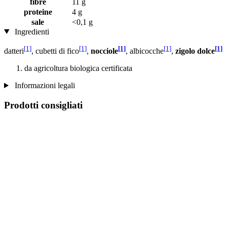
fibre
11 g
proteine
4 g
sale
<0,1 g
Ingredienti
[1]
[1]
[1]
[1]
[1]
datteri
, cubetti di fico
,
nocciole
, albicocche
,
zigolo dolce
da agricoltura biologica certificata
Informazioni legali
Prodotti consigliati