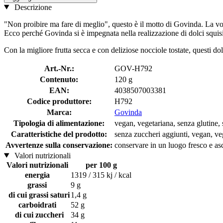
Descrizione
"Non proibire ma fare di meglio", questo è il motto di Govinda. La vogl
Ecco perché Govinda si è impegnata nella realizzazione di dolci squisit
Con la migliore frutta secca e con deliziose nocciole tostate, questi d
Art.-Nr.:
GOV-H792
Contenuto:
120 g
EAN:
4038507003381
Codice produttore:
H792
Marca:
Govinda
Tipologia di alimentazione:
vegan, vegetariana, senza glutine, 
Caratteristiche del prodotto:
senza zuccheri aggiunti, vegan, veg
Avvertenze sulla conservazione:
conservare in un luogo fresco e asci
Valori nutrizionali
Valori nutrizionali
per 100 g
energia
1319 / 315 kj / kcal
grassi
9 g
di cui grassi saturi
1,4 g
carboidrati
52 g
di cui zuccheri
34 g