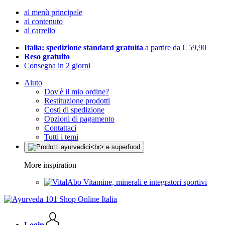
al menù principale
al contenuto
al carrello
Italia: spedizione standard gratuita
a partire da € 59,90
Reso gratuito
Consegna in 2 giorni
Aiuto
Dov'è il mio ordine?
Restituzione prodotti
Costi di spedizione
Opzioni di pagamento
Contattaci
Tutti i temi
More inspiration
Vitamine, minerali e integratori sportivi
Login