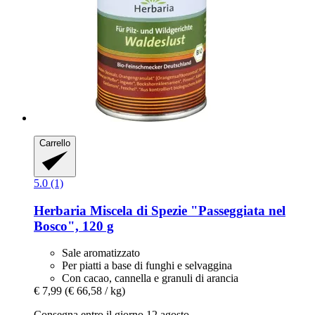
Carrello
5.0 (1)
Herbaria
Miscela di Spezie "Passeggiata nel
Bosco", 120 g
Sale aromatizzato
Per piatti a base di funghi e selvaggina
Con cacao, cannella e granuli di arancia
€ 7,99
(€ 66,58 / kg)
Consegna entro il giorno 12 agosto