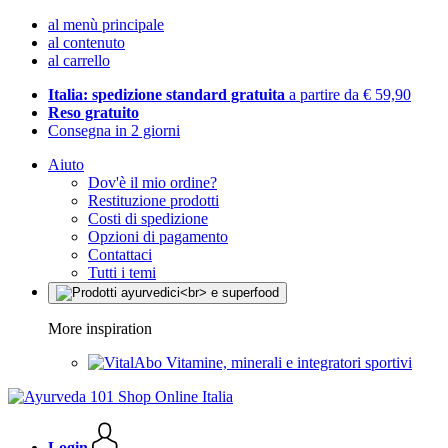
al menù principale
al contenuto
al carrello
Italia: spedizione standard gratuita
a partire da € 59,90
Reso gratuito
Consegna in 2 giorni
Aiuto
Dov'è il mio ordine?
Restituzione prodotti
Costi di spedizione
Opzioni di pagamento
Contattaci
Tutti i temi
More inspiration
Vitamine, minerali e integratori sportivi
Login