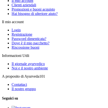
Il mio account
Clienti aziendali
Promozioni e buoni acquisto
Hai bisogno di ulteriore aiuto?
Il mio account
Login
Registrazione
Password dimenticata?
Dove è il mio pacchetto?
Riscossione buoni
Informazioni Utili
Il giornale ayurvedico
Noi e il nostro ambiente
A proposito di Ayurveda101
Contattaci
Il nostro gruppo
Seguici su