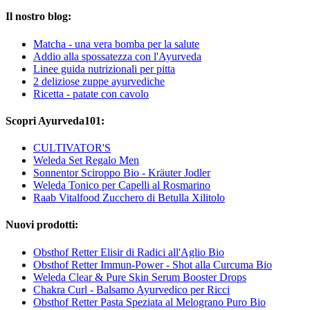
Il nostro blog:
Matcha - una vera bomba per la salute
Addio alla spossatezza con l'Ayurveda
Linee guida nutrizionali per pitta
2 deliziose zuppe ayurvediche
Ricetta - patate con cavolo
Scopri Ayurveda101:
CULTIVATOR'S
Weleda Set Regalo Men
Sonnentor Sciroppo Bio - Kräuter Jodler
Weleda Tonico per Capelli al Rosmarino
Raab Vitalfood Zucchero di Betulla Xilitolo
Nuovi prodotti:
Obsthof Retter Elisir di Radici all'Aglio Bio
Obsthof Retter Immun-Power - Shot alla Curcuma Bio
Weleda Clear & Pure Skin Serum Booster Drops
Chakra Curl - Balsamo Ayurvedico per Ricci
Obsthof Retter Pasta Speziata al Melograno Puro Bio