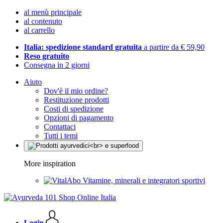
al menù principale
al contenuto
al carrello
Italia: spedizione standard gratuita
a partire da € 59,90
Reso gratuito
Consegna in 2 giorni
Aiuto
Dov'è il mio ordine?
Restituzione prodotti
Costi di spedizione
Opzioni di pagamento
Contattaci
Tutti i temi
More inspiration
Vitamine, minerali e integratori sportivi
Login