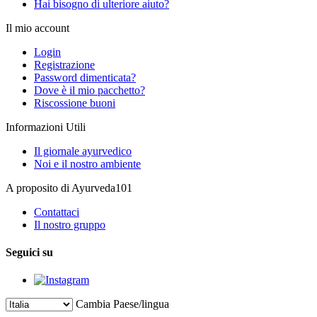
Hai bisogno di ulteriore aiuto?
Il mio account
Login
Registrazione
Password dimenticata?
Dove è il mio pacchetto?
Riscossione buoni
Informazioni Utili
Il giornale ayurvedico
Noi e il nostro ambiente
A proposito di Ayurveda101
Contattaci
Il nostro gruppo
Seguici su
Cambia Paese/lingua