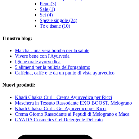
Pepe (3)
Sale (1)
Set (4)
Spezie singole (24)
Tè e tisane (10)
Il nostro blog:
Matcha - una vera bomba per la salute
Vivere bene con l'Ayurveda
Igiene orale ayurvedica
5 alimenti per la pulizia dell'organismo
Caffeina, caffè e tè da un punto di vista ayurvedico
Nuovi prodotti:
Khadi Chakra Curl - Crema Ayurvedica per Ricci
Maschera in Tessuto Rassodante EXO BOOST, Melograno
Khadi Chakra Curl - Gel Ayurvedico per Ricci
Crema Giorno Rassodante ai Peptidi di Melograno e Maca
GYADA Cosmetics Gel Detergente Delicato