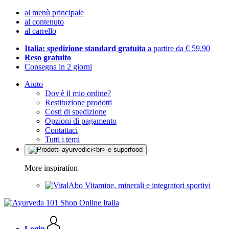
al menù principale
al contenuto
al carrello
Italia: spedizione standard gratuita
a partire da € 59,90
Reso gratuito
Consegna in 2 giorni
Aiuto
Dov'è il mio ordine?
Restituzione prodotti
Costi di spedizione
Opzioni di pagamento
Contattaci
Tutti i temi
More inspiration
Vitamine, minerali e integratori sportivi
Login