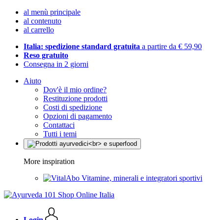
al menù principale
al contenuto
al carrello
Italia: spedizione standard gratuita
a partire da € 59,90
Reso gratuito
Consegna in 2 giorni
Aiuto
Dov'è il mio ordine?
Restituzione prodotti
Costi di spedizione
Opzioni di pagamento
Contattaci
Tutti i temi
More inspiration
Vitamine, minerali e integratori sportivi
Login