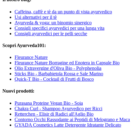
Caffeina, caffè e tè da un punto di vista ayurvedico
Usi alternativi per il tè
Ayurveda & yoga: un binomio sinergico
Consigli specifici ayurvedici per una lunga vita
Consigli ayurvedici per le pelli secche
Scopri Ayurveda101:
Fleurance Nature
Fleurance Nature Borragine ed Enotera in Capsule Bio
Olio Extravergine d'Oliva Bio - Polyphenolia
Sticks Bio - Barbabietola Rossa e Sale Marino
Quick-T Bio - Cocktail di Frutti di Bosco
Nuovi prodotti:
Purasana Proteine Vegan Bio - Soia
Chakra Curl - Shampoo Ayurvedico per Ricci
Retterchen - Elisir di Radici all'Aglio Bio
Contorno Occhi Rassodante ai Peptidi di Melograno e Maca
GYADA Cosmetics Latte Detergente Idratante Delicato